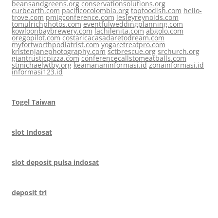
beansandgreens.org
conservationsolutions.org
curbearth.com
pacificocolombia.org
topfoodish.com
hello-
trove.com
pmigconference.com
lesleyreynolds.com
tomulrichphotos.com
eventfulweddingplanning.com
kowloonbaybrewery.com
lachilenita.com
abgolo.com
oregopilot.com
costaricacasadaretodream.com
myfortworthpodiatrist.com
yogaretreatpro.com
kristenjanephotography.com
sctbrescue.org
srchurch.org
giantrusticpizza.com
conferencecallstomeatballs.com
stmichaelwtby.org
keamananinformasi.id
zonainformasi.id
informasi123.id
Togel Taiwan
slot Indosat
slot deposit pulsa indosat
deposit tri