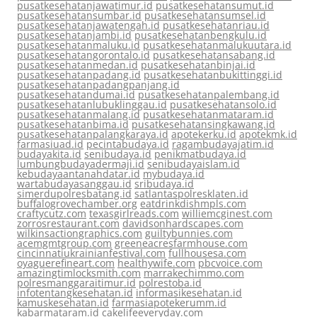
pusatkesehatanjawatimur.id
pusatkesehatansumut.id
pusatkesehatansumbar.id
pusatkesehatansumsel.id
pusatkesehatanjawatengah.id
pusatkesehatanriau.id
pusatkesehatanjambi.id
pusatkesehatanbengkulu.id
pusatkesehatanmaluku.id
pusatkesehatanmalukuutara.id
pusatkesehatangorontalo.id
pusatkesehatansabang.id
pusatkesehatanmedan.id
pusatkesehatanbinjai.id
pusatkesehatanpadang.id
pusatkesehatanbukittinggi.id
pusatkesehatanpadangpanjang.id
pusatkesehatandumai.id
pusatkesehatanpalembang.id
pusatkesehatanlubuklinggau.id
pusatkesehatansolo.id
pusatkesehatanmalang.id
pusatkesehatanmataram.id
pusatkesehatanbima.id
pusatkesehatansingkawang.id
pusatkesehatanpalangkaraya.id
apotekerku.id
apotekmk.id
farmasiuad.id
pecintabudaya.id
ragambudayajatim.id
budayakita.id
senibudaya.id
penikmatbudaya.id
lumbungbudayadermaji.id
senibudayaislam.id
kebudayaantanahdatar.id
mybudaya.id
wartabudayasanggau.id
sribudaya.id
simerdupolresbatang.id
satlantaspolresklaten.id
buffalogrovechamber.org
eatdrinkdishmpls.com
craftycutz.com
texasgirlreads.com
williemcginest.com
zorrosrestaurant.com
davidsonhardscapes.com
wilkinsactiongraphics.com
guiltybunnies.com
acemgmtgroup.com
greeneacresfarmhouse.com
cincinnatiukrainianfestival.com
fullhousesa.com
oyaguerefineart.com
healthywife.com
pbcvoice.com
amazingtimlocksmith.com
marrakechimmo.com
polresmanggaraitimur.id
polrestoba.id
infotentangkesehatan.id
informasikesehatan.id
kamuskesehatan.id
farmasiapotekerumm.id
kabarmataram.id
cakelifeeveryday.com