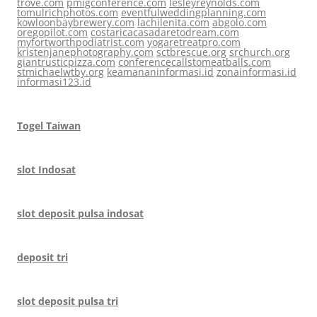
trove.com
pmigconference.com
lesleyreynolds.com
tomulrichphotos.com
eventfulweddingplanning.com
kowloonbaybrewery.com
lachilenita.com
abgolo.com
oregopilot.com
costaricacasadaretodream.com
myfortworthpodiatrist.com
yogaretreatpro.com
kristenjanephotography.com
sctbrescue.org
srchurch.org
giantrusticpizza.com
conferencecallstomeatballs.com
stmichaelwtby.org
keamananinformasi.id
zonainformasi.id
informasi123.id
Togel Taiwan
slot Indosat
slot deposit pulsa indosat
deposit tri
slot deposit pulsa tri