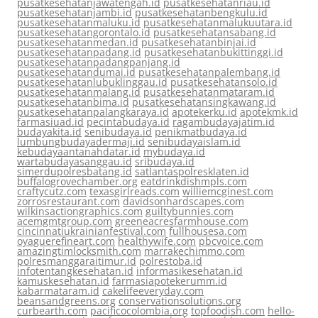
pusatkesehatanjawatengah.id
pusatkesehatanriau.id
pusatkesehatanjambi.id
pusatkesehatanbengkulu.id
pusatkesehatanmaluku.id
pusatkesehatanmalukuutara.id
pusatkesehatangorontalo.id
pusatkesehatansabang.id
pusatkesehatanmedan.id
pusatkesehatanbinjai.id
pusatkesehatanpadang.id
pusatkesehatanbukittinggi.id
pusatkesehatanpadangpanjang.id
pusatkesehatandumai.id
pusatkesehatanpalembang.id
pusatkesehatanlubuklinggau.id
pusatkesehatansolo.id
pusatkesehatanmalang.id
pusatkesehatanmataram.id
pusatkesehatanbima.id
pusatkesehatansingkawang.id
pusatkesehatanpalangkaraya.id
apotekerku.id
apotekmk.id
farmasiuad.id
pecintabudaya.id
ragambudayajatim.id
budayakita.id
senibudaya.id
penikmatbudaya.id
lumbungbudayadermaji.id
senibudayaislam.id
kebudayaantanahdatar.id
mybudaya.id
wartabudayasanggau.id
sribudaya.id
simerdupolresbatang.id
satlantaspolresklaten.id
buffalogrovechamber.org
eatdrinkdishmpls.com
craftycutz.com
texasgirlreads.com
williemcginest.com
zorrosrestaurant.com
davidsonhardscapes.com
wilkinsactiongraphics.com
guiltybunnies.com
acemgmtgroup.com
greeneacresfarmhouse.com
cincinnatiukrainianfestival.com
fullhousesa.com
oyaguerefineart.com
healthywife.com
pbcvoice.com
amazingtimlocksmith.com
marrakechimmo.com
polresmanggaraitimur.id
polrestoba.id
infotentangkesehatan.id
informasikesehatan.id
kamuskesehatan.id
farmasiapotekerumm.id
kabarmataram.id
cakelifeeveryday.com
beansandgreens.org
conservationsolutions.org
curbearth.com
pacificocolombia.org
topfoodish.com
hello-