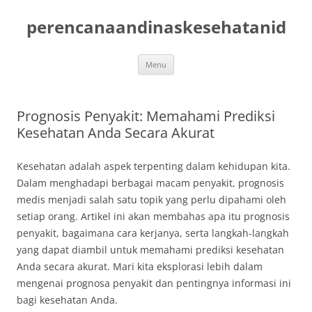
Skip
to
perencanaandinaskesehatanid
content
Menu
Prognosis Penyakit: Memahami Prediksi
Kesehatan Anda Secara Akurat
Kesehatan adalah aspek terpenting dalam kehidupan kita.
Dalam menghadapi berbagai macam penyakit, prognosis
medis menjadi salah satu topik yang perlu dipahami oleh
setiap orang. Artikel ini akan membahas apa itu prognosis
penyakit, bagaimana cara kerjanya, serta langkah-langkah
yang dapat diambil untuk memahami prediksi kesehatan
Anda secara akurat. Mari kita eksplorasi lebih dalam
mengenai prognosa penyakit dan pentingnya informasi ini
bagi kesehatan Anda.