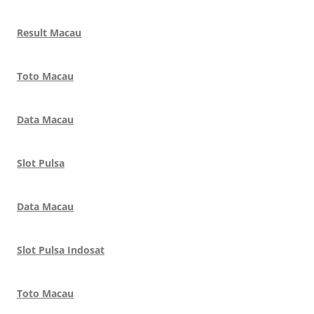
Result Macau
Toto Macau
Data Macau
Slot Pulsa
Data Macau
Slot Pulsa Indosat
Toto Macau