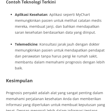
Contoh Teknologi Terkini
Aplikasi Kesehatan
: Aplikasi seperti MyChart
memungkinkan pasien untuk melihat catatan medis
mereka, membuat janji, dan bahkan mendapatkan
saran kesehatan berdasarkan data yang diinput.
Telemedicine
: Konsultasi jarak jauh dengan dokter
memungkinkan pasien untuk mendapatkan pendapat
dan perawatan tanpa harus pergi ke rumah sakit,
membantu dalam memahami prognosis dengan lebih
baik.
Kesimpulan
Prognosis penyakit adalah alat yang sangat penting dalam
memahami perjalanan kesehatan Anda dan memberikan
informasi yang diperlukan untuk membuat keputusan yang
tepat. Dengan menggali lebih dalam informasi tentang