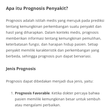
Apa itu Prognosis Penyakit?
Prognosis adalah istilah medis yang merujuk pada prediksi
tentang kemungkinan perkembangan suatu penyakit dan
hasil yang diharapkan. Dalam konteks medis, prognosis
memberikan informasi tentang kemungkinan pemulihan,
keterbatasan fungsi, dan harapan hidup pasien. Setiap
penyakit memiliki karakteristik dan perkembangan yang
berbeda, sehingga prognosis pun dapat bervariasi.
Jenis Prognosis
Prognosis dapat dibedakan menjadi dua jenis, yaitu:
Prognosis Favorable
: Ketika dokter percaya bahwa
pasien memiliki kemungkinan besar untuk sembuh
atau mengalami perbaikan.