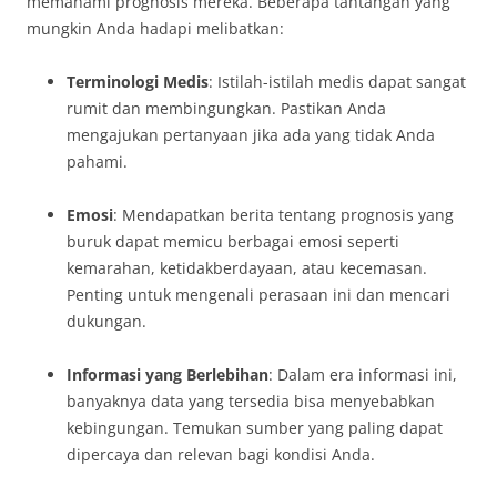
memahami prognosis mereka. Beberapa tantangan yang
mungkin Anda hadapi melibatkan:
Terminologi Medis
: Istilah-istilah medis dapat sangat
rumit dan membingungkan. Pastikan Anda
mengajukan pertanyaan jika ada yang tidak Anda
pahami.
Emosi
: Mendapatkan berita tentang prognosis yang
buruk dapat memicu berbagai emosi seperti
kemarahan, ketidakberdayaan, atau kecemasan.
Penting untuk mengenali perasaan ini dan mencari
dukungan.
Informasi yang Berlebihan
: Dalam era informasi ini,
banyaknya data yang tersedia bisa menyebabkan
kebingungan. Temukan sumber yang paling dapat
dipercaya dan relevan bagi kondisi Anda.