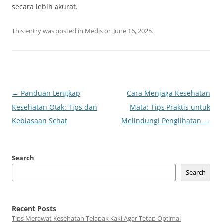
secara lebih akurat.
This entry was posted in
Medis
on
June 16, 2025
.
Post
←
Panduan Lengkap
Cara Menjaga Kesehatan
navigation
Kesehatan Otak: Tips dan
Mata: Tips Praktis untuk
Kebiasaan Sehat
Melindungi Penglihatan
→
Search
Search
Recent Posts
Tips Merawat Kesehatan Telapak Kaki Agar Tetap Optimal