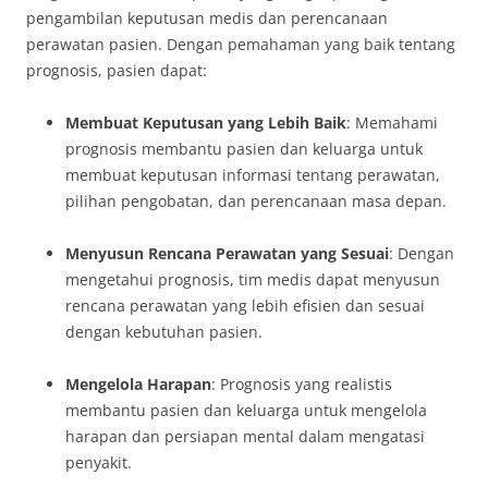
pengambilan keputusan medis dan perencanaan
perawatan pasien. Dengan pemahaman yang baik tentang
prognosis, pasien dapat:
Membuat Keputusan yang Lebih Baik
: Memahami
prognosis membantu pasien dan keluarga untuk
membuat keputusan informasi tentang perawatan,
pilihan pengobatan, dan perencanaan masa depan.
Menyusun Rencana Perawatan yang Sesuai
: Dengan
mengetahui prognosis, tim medis dapat menyusun
rencana perawatan yang lebih efisien dan sesuai
dengan kebutuhan pasien.
Mengelola Harapan
: Prognosis yang realistis
membantu pasien dan keluarga untuk mengelola
harapan dan persiapan mental dalam mengatasi
penyakit.