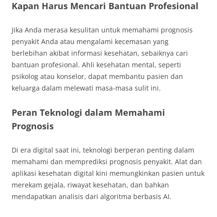
Kapan Harus Mencari Bantuan Profesional
Jika Anda merasa kesulitan untuk memahami prognosis
penyakit Anda atau mengalami kecemasan yang
berlebihan akibat informasi kesehatan, sebaiknya cari
bantuan profesional. Ahli kesehatan mental, seperti
psikolog atau konselor, dapat membantu pasien dan
keluarga dalam melewati masa-masa sulit ini.
Peran Teknologi dalam Memahami
Prognosis
Di era digital saat ini, teknologi berperan penting dalam
memahami dan memprediksi prognosis penyakit. Alat dan
aplikasi kesehatan digital kini memungkinkan pasien untuk
merekam gejala, riwayat kesehatan, dan bahkan
mendapatkan analisis dari algoritma berbasis AI.