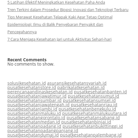
5 Latihan Efektif Meningkatkan Kesehatan Paha Anda
Tren Terkini dalam Prosedur Biopsi: Inovasi dan Teknologi Terbaru
Tips Merawat Kesehatan Telapak Kaki Agar Tetap Optimal
Epidemiologi: Ilmu di Balik Penyebaran Penyakit dan
Pencegahannya
7 Cara Menjaga Kesehatan Jari untuk Aktivitas Sehari-hari
Recent Comments
No comments to show.
solusikesehatan.id
asuransikesehatansyariah.id
pusatkesehatanstore.id
pabrikalatkesehatan.id
perencanaandinaskesehatan.id
pusatkesehatanbanten.id
pusatkesehatanjawatimur.id
pusatkesehatansumut.id
pusatkesehatansumbar.id
pusatkesehatansumsel.id
pusatkesehatanjawatengah.id
pusatkesehatanriau.id
pusatkesehatanjambi.id
pusatkesehatanbengkulu.id
pusatkesehatanmaluku.id
pusatkesehatanmalukuutara.id
pusatkesehatangorontalo.id
pusatkesehatansabang.id
pusatkesehatanmedan.id
pusatkesehatanbinjai.id
pusatkesehatanpadang.id
pusatkesehatanbukittinggi.id
pusatkesehatanpadangpanjang.id
pusatkesehatandumai.id
pusatkesehatanpalembang.id