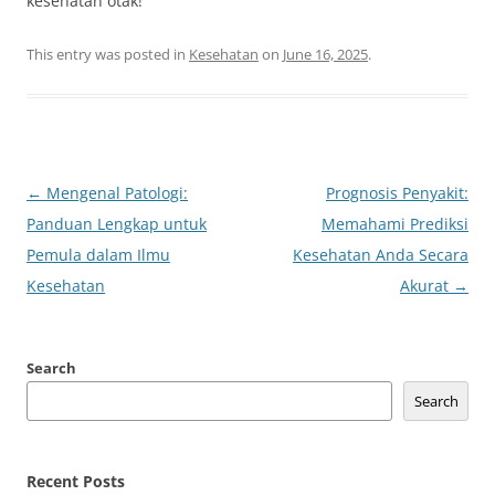
kesehatan otak!
This entry was posted in
Kesehatan
on
June 16, 2025
.
Post
←
Mengenal Patologi:
Prognosis Penyakit:
navigation
Panduan Lengkap untuk
Memahami Prediksi
Pemula dalam Ilmu
Kesehatan Anda Secara
Kesehatan
Akurat
→
Search
Search
Recent Posts