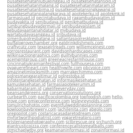
pusatkesehatanlubuklinggau.id
pusatkesehatansolo.id
pusatkesehatanmalang.id
pusatkesehatanmataram.id
pusatkesehatanbima.id
pusatkesehatansingkawang.id
pusatkesehatanpalangkaraya.id
apotekerku.id
apotekmk.id
farmasiuad.id
pecintabudaya.id
ragambudayajatim.id
budayakita.id
senibudaya.id
penikmatbudaya.id
lumbungbudayadermaji.id
senibudayaislam.id
kebudayaantanahdatar.id
mybudaya.id
wartabudayasanggau.id
sribudaya.id
simerdupolresbatang.id
satlantaspolresklaten.id
buffalogrovechamber.org
eatdrinkdishmpls.com
craftycutz.com
texasgirlreads.com
williemcginest.com
zorrosrestaurant.com
davidsonhardscapes.com
wilkinsactiongraphics.com
guiltybunnies.com
acemgmtgroup.com
greeneacresfarmhouse.com
cincinnatiukrainianfestival.com
fullhousesa.com
oyaguerefineart.com
healthywife.com
pbcvoice.com
amazingtimlocksmith.com
marrakechimmo.com
polresmanggaraitimur.id
polrestoba.id
infotentangkesehatan.id
informasikesehatan.id
kamuskesehatan.id
farmasiapotekerumm.id
kabarmataram.id
cakelifeeveryday.com
beansandgreens.org
conservationsolutions.org
curbearth.com
pacificocolombia.org
topfoodish.com
hello-
trove.com
pmigconference.com
lesleyreynolds.com
tomulrichphotos.com
eventfulweddingplanning.com
kowloonbaybrewery.com
lachilenita.com
abgolo.com
oregopilot.com
costaricacasadaretodream.com
myfortworthpodiatrist.com
yogaretreatpro.com
kristenjanephotography.com
sctbrescue.org
srchurch.org
giantrusticpizza.com
conferencecallstomeatballs.com
stmichaelwtby.org
keamananinformasi.id
zonainformasi.id