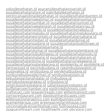
solusikesehatan.id
asuransikesehatansyariah.id
pusatkesehatanstore.id
pabrikalatkesehatan.id
perencanaandinaskesehatan.id
pusatkesehatanbanten.id
pusatkesehatanjawatimur.id
pusatkesehatansumut.id
pusatkesehatansumbar.id
pusatkesehatansumsel.id
pusatkesehatanjawatengah.id
pusatkesehatanriau.id
pusatkesehatanjambi.id
pusatkesehatanbengkulu.id
pusatkesehatanmaluku.id
pusatkesehatanmalukuutara.id
pusatkesehatangorontalo.id
pusatkesehatansabang.id
pusatkesehatanmedan.id
pusatkesehatanbinjai.id
pusatkesehatanpadang.id
pusatkesehatanbukittinggi.id
pusatkesehatanpadangpanjang.id
pusatkesehatandumai.id
pusatkesehatanpalembang.id
pusatkesehatanlubuklinggau.id
pusatkesehatansolo.id
pusatkesehatanmalang.id
pusatkesehatanmataram.id
pusatkesehatanbima.id
pusatkesehatansingkawang.id
pusatkesehatanpalangkaraya.id
apotekerku.id
apotekmk.id
farmasiuad.id
pecintabudaya.id
ragambudayajatim.id
budayakita.id
senibudaya.id
penikmatbudaya.id
lumbungbudayadermaji.id
senibudayaislam.id
kebudayaantanahdatar.id
mybudaya.id
wartabudayasanggau.id
sribudaya.id
simerdupolresbatang.id
satlantaspolresklaten.id
buffalogrovechamber.org
eatdrinkdishmpls.com
craftycutz.com
texasgirlreads.com
williemcginest.com
zorrosrestaurant.com
davidsonhardscapes.com
wilkinsactiongraphics.com
guiltybunnies.com
acemgmtgroup.com
greeneacresfarmhouse.com
cincinnatiukrainianfestival.com
fullhousesa.com
oyaguerefineart.com
healthywife.com
pbcvoice.com