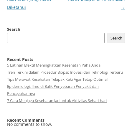
Diketahui
→
Search
Search
Recent Posts
5 Latihan Efektif Meningkatkan Kesehatan Paha Anda
Tren Terkini dalam Prosedur Biopsi: Inovasi dan Teknologi Terbaru
Tips Merawat Kesehatan Telapak Kaki Agar Tetap Optimal
Epidemiologi: Ilmu di Balik Penyebaran Penyakit dan
Pencegahannya
7 Cara Menjaga Kesehatan Jari untuk Aktivitas Sehari-hari
Recent Comments
No comments to show.