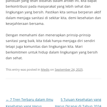
panduan yang telah dibahas dalam artikel ini, kita dapat
berkontribusi pada masyarakat yang lebih sehat dan
lingkungan yang bersih. Pastikan kita semua berperan aktif
dalam menjaga sanitasi di sekitar kita, demi kesehatan dan
kesejahteraan bersama.
Dengan memahami dan menerapkan prinsip-prinsip
sanitasi yang baik, kita tidak hanya menjaga diri sendiri
tetapi juga komunitas dan lingkungan kita. Mari
berkomitmen untuk hidup dalam lingkungan yang bersih
dan sehat.
This entry was posted in
Medis
on
September 24, 2025
.
Post
←
7 Tren Terbaru dalam Ilmu
5 Tujuan Kesehatan yang
navigation
Kesehatan yang Harus
Harus Dicapai di Tahun 2024