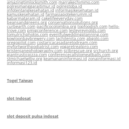
amazingtimlocksmith.com
marrakechimmo.com
polresmanggaraitimur.id
polrestoba.id
infotentangkesehatan.id
informasikesehatan.id
kamuskesehatan.id
farmasiapotekerumm.id
kabarmataram.id
cakelifeeveryday.com
beansandgreens.org
conservationsolutions.org
curbearth.com
pacificocolombia.org
topfoodish.com
hello-
trove.com
pmigconference.com
lesleyreynolds.com
tomulrichphotos.com
eventfulweddingplanning.com
kowloonbaybrewery.com
lachilenita.com
abgolo.com
oregopilot.com
costaricacasadaretodream.com
myfortworthpodiatrist.com
yogaretreatpro.com
kristenjanephotography.com
sctbrescue.org
srchurch.org
giantrusticpizza.com
conferencecallstomeatballs.com
stmichaelwtby.org
keamananinformasi.id
zonainformasi.id
informasi123.id
Togel Taiwan
slot Indosat
slot deposit pulsa indosat