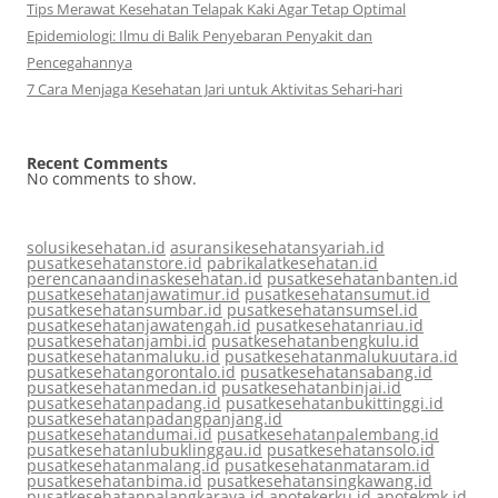
Tips Merawat Kesehatan Telapak Kaki Agar Tetap Optimal
Epidemiologi: Ilmu di Balik Penyebaran Penyakit dan
Pencegahannya
7 Cara Menjaga Kesehatan Jari untuk Aktivitas Sehari-hari
Recent Comments
No comments to show.
solusikesehatan.id
asuransikesehatansyariah.id
pusatkesehatanstore.id
pabrikalatkesehatan.id
perencanaandinaskesehatan.id
pusatkesehatanbanten.id
pusatkesehatanjawatimur.id
pusatkesehatansumut.id
pusatkesehatansumbar.id
pusatkesehatansumsel.id
pusatkesehatanjawatengah.id
pusatkesehatanriau.id
pusatkesehatanjambi.id
pusatkesehatanbengkulu.id
pusatkesehatanmaluku.id
pusatkesehatanmalukuutara.id
pusatkesehatangorontalo.id
pusatkesehatansabang.id
pusatkesehatanmedan.id
pusatkesehatanbinjai.id
pusatkesehatanpadang.id
pusatkesehatanbukittinggi.id
pusatkesehatanpadangpanjang.id
pusatkesehatandumai.id
pusatkesehatanpalembang.id
pusatkesehatanlubuklinggau.id
pusatkesehatansolo.id
pusatkesehatanmalang.id
pusatkesehatanmataram.id
pusatkesehatanbima.id
pusatkesehatansingkawang.id
pusatkesehatanpalangkaraya.id
apotekerku.id
apotekmk.id