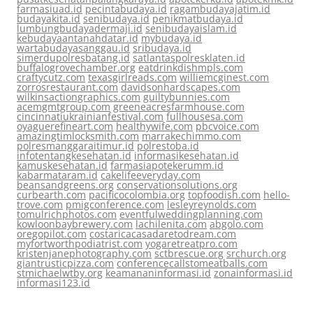
farmasiuad.id
pecintabudaya.id
ragambudayajatim.id
budayakita.id
senibudaya.id
penikmatbudaya.id
lumbungbudayadermaji.id
senibudayaislam.id
kebudayaantanahdatar.id
mybudaya.id
wartabudayasanggau.id
sribudaya.id
simerdupolresbatang.id
satlantaspolresklaten.id
buffalogrovechamber.org
eatdrinkdishmpls.com
craftycutz.com
texasgirlreads.com
williemcginest.com
zorrosrestaurant.com
davidsonhardscapes.com
wilkinsactiongraphics.com
guiltybunnies.com
acemgmtgroup.com
greeneacresfarmhouse.com
cincinnatiukrainianfestival.com
fullhousesa.com
oyaguerefineart.com
healthywife.com
pbcvoice.com
amazingtimlocksmith.com
marrakechimmo.com
polresmanggaraitimur.id
polrestoba.id
infotentangkesehatan.id
informasikesehatan.id
kamuskesehatan.id
farmasiapotekerumm.id
kabarmataram.id
cakelifeeveryday.com
beansandgreens.org
conservationsolutions.org
curbearth.com
pacificocolombia.org
topfoodish.com
hello-
trove.com
pmigconference.com
lesleyreynolds.com
tomulrichphotos.com
eventfulweddingplanning.com
kowloonbaybrewery.com
lachilenita.com
abgolo.com
oregopilot.com
costaricacasadaretodream.com
myfortworthpodiatrist.com
yogaretreatpro.com
kristenjanephotography.com
sctbrescue.org
srchurch.org
giantrusticpizza.com
conferencecallstomeatballs.com
stmichaelwtby.org
keamananinformasi.id
zonainformasi.id
informasi123.id