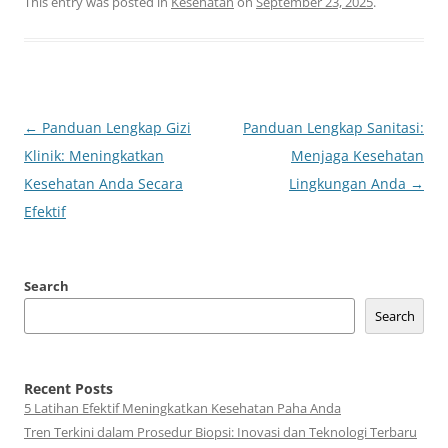
This entry was posted in
Kesehatan
on
September 23, 2025
.
Post
←
Panduan Lengkap Gizi
Panduan Lengkap Sanitasi:
navigation
Klinik: Meningkatkan
Menjaga Kesehatan
Kesehatan Anda Secara
Lingkungan Anda
→
Efektif
Search
Search
Recent Posts
5 Latihan Efektif Meningkatkan Kesehatan Paha Anda
Tren Terkini dalam Prosedur Biopsi: Inovasi dan Teknologi Terbaru