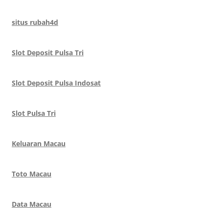
situs rubah4d
Slot Deposit Pulsa Tri
Slot Deposit Pulsa Indosat
Slot Pulsa Tri
Keluaran Macau
Toto Macau
Data Macau