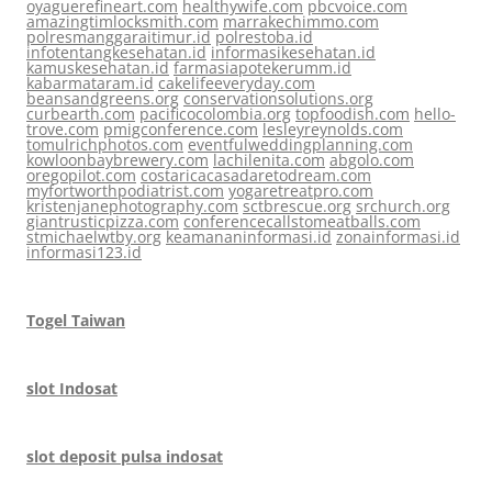
oyaguerefineart.com
healthywife.com
pbcvoice.com
amazingtimlocksmith.com
marrakechimmo.com
polresmanggaraitimur.id
polrestoba.id
infotentangkesehatan.id
informasikesehatan.id
kamuskesehatan.id
farmasiapotekerumm.id
kabarmataram.id
cakelifeeveryday.com
beansandgreens.org
conservationsolutions.org
curbearth.com
pacificocolombia.org
topfoodish.com
hello-
trove.com
pmigconference.com
lesleyreynolds.com
tomulrichphotos.com
eventfulweddingplanning.com
kowloonbaybrewery.com
lachilenita.com
abgolo.com
oregopilot.com
costaricacasadaretodream.com
myfortworthpodiatrist.com
yogaretreatpro.com
kristenjanephotography.com
sctbrescue.org
srchurch.org
giantrusticpizza.com
conferencecallstomeatballs.com
stmichaelwtby.org
keamananinformasi.id
zonainformasi.id
informasi123.id
Togel Taiwan
slot Indosat
slot deposit pulsa indosat