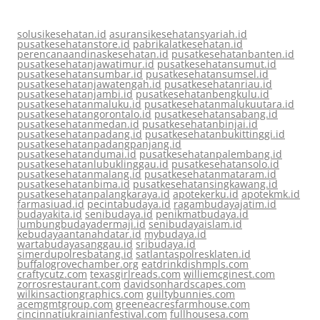
solusikesehatan.id
asuransikesehatansyariah.id
pusatkesehatanstore.id
pabrikalatkesehatan.id
perencanaandinaskesehatan.id
pusatkesehatanbanten.id
pusatkesehatanjawatimur.id
pusatkesehatansumut.id
pusatkesehatansumbar.id
pusatkesehatansumsel.id
pusatkesehatanjawatengah.id
pusatkesehatanriau.id
pusatkesehatanjambi.id
pusatkesehatanbengkulu.id
pusatkesehatanmaluku.id
pusatkesehatanmalukuutara.id
pusatkesehatangorontalo.id
pusatkesehatansabang.id
pusatkesehatanmedan.id
pusatkesehatanbinjai.id
pusatkesehatanpadang.id
pusatkesehatanbukittinggi.id
pusatkesehatanpadangpanjang.id
pusatkesehatandumai.id
pusatkesehatanpalembang.id
pusatkesehatanlubuklinggau.id
pusatkesehatansolo.id
pusatkesehatanmalang.id
pusatkesehatanmataram.id
pusatkesehatanbima.id
pusatkesehatansingkawang.id
pusatkesehatanpalangkaraya.id
apotekerku.id
apotekmk.id
farmasiuad.id
pecintabudaya.id
ragambudayajatim.id
budayakita.id
senibudaya.id
penikmatbudaya.id
lumbungbudayadermaji.id
senibudayaislam.id
kebudayaantanahdatar.id
mybudaya.id
wartabudayasanggau.id
sribudaya.id
simerdupolresbatang.id
satlantaspolresklaten.id
buffalogrovechamber.org
eatdrinkdishmpls.com
craftycutz.com
texasgirlreads.com
williemcginest.com
zorrosrestaurant.com
davidsonhardscapes.com
wilkinsactiongraphics.com
guiltybunnies.com
acemgmtgroup.com
greeneacresfarmhouse.com
cincinnatiukrainianfestival.com
fullhousesa.com