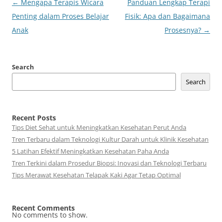
Post
←
Mengapa Terapis Wicara
Panduan Lengkap Terapi
navigation
Penting dalam Proses Belajar
Fisik: Apa dan Bagaimana
Anak
Prosesnya?
→
Search
Search
Recent Posts
Tips Diet Sehat untuk Meningkatkan Kesehatan Perut Anda
Tren Terbaru dalam Teknologi Kultur Darah untuk Klinik Kesehatan
5 Latihan Efektif Meningkatkan Kesehatan Paha Anda
Tren Terkini dalam Prosedur Biopsi: Inovasi dan Teknologi Terbaru
Tips Merawat Kesehatan Telapak Kaki Agar Tetap Optimal
Recent Comments
No comments to show.