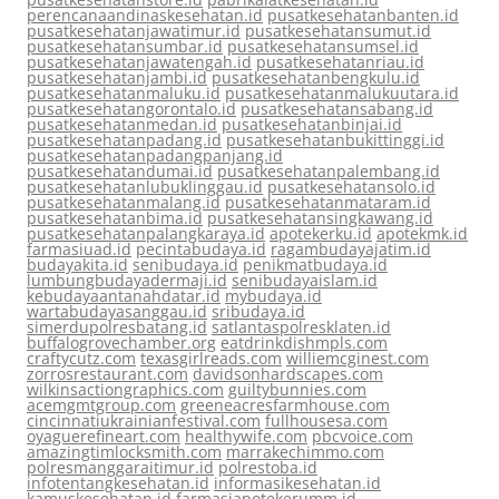
perencanaandinaskesehatan.id
pusatkesehatanbanten.id
pusatkesehatanjawatimur.id
pusatkesehatansumut.id
pusatkesehatansumbar.id
pusatkesehatansumsel.id
pusatkesehatanjawatengah.id
pusatkesehatanriau.id
pusatkesehatanjambi.id
pusatkesehatanbengkulu.id
pusatkesehatanmaluku.id
pusatkesehatanmalukuutara.id
pusatkesehatangorontalo.id
pusatkesehatansabang.id
pusatkesehatanmedan.id
pusatkesehatanbinjai.id
pusatkesehatanpadang.id
pusatkesehatanbukittinggi.id
pusatkesehatanpadangpanjang.id
pusatkesehatandumai.id
pusatkesehatanpalembang.id
pusatkesehatanlubuklinggau.id
pusatkesehatansolo.id
pusatkesehatanmalang.id
pusatkesehatanmataram.id
pusatkesehatanbima.id
pusatkesehatansingkawang.id
pusatkesehatanpalangkaraya.id
apotekerku.id
apotekmk.id
farmasiuad.id
pecintabudaya.id
ragambudayajatim.id
budayakita.id
senibudaya.id
penikmatbudaya.id
lumbungbudayadermaji.id
senibudayaislam.id
kebudayaantanahdatar.id
mybudaya.id
wartabudayasanggau.id
sribudaya.id
simerdupolresbatang.id
satlantaspolresklaten.id
buffalogrovechamber.org
eatdrinkdishmpls.com
craftycutz.com
texasgirlreads.com
williemcginest.com
zorrosrestaurant.com
davidsonhardscapes.com
wilkinsactiongraphics.com
guiltybunnies.com
acemgmtgroup.com
greeneacresfarmhouse.com
cincinnatiukrainianfestival.com
fullhousesa.com
oyaguerefineart.com
healthywife.com
pbcvoice.com
amazingtimlocksmith.com
marrakechimmo.com
polresmanggaraitimur.id
polrestoba.id
infotentangkesehatan.id
informasikesehatan.id
kamuskesehatan.id
farmasiapotekerumm.id