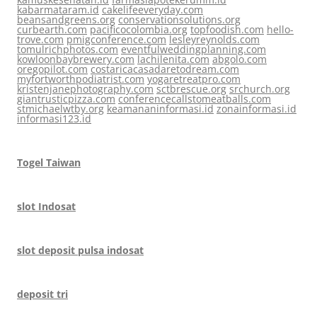
kabarmataram.id
cakelifeeveryday.com
beansandgreens.org
conservationsolutions.org
curbearth.com
pacificocolombia.org
topfoodish.com
hello-
trove.com
pmigconference.com
lesleyreynolds.com
tomulrichphotos.com
eventfulweddingplanning.com
kowloonbaybrewery.com
lachilenita.com
abgolo.com
oregopilot.com
costaricacasadaretodream.com
myfortworthpodiatrist.com
yogaretreatpro.com
kristenjanephotography.com
sctbrescue.org
srchurch.org
giantrusticpizza.com
conferencecallstomeatballs.com
stmichaelwtby.org
keamananinformasi.id
zonainformasi.id
informasi123.id
Togel Taiwan
slot Indosat
slot deposit pulsa indosat
deposit tri