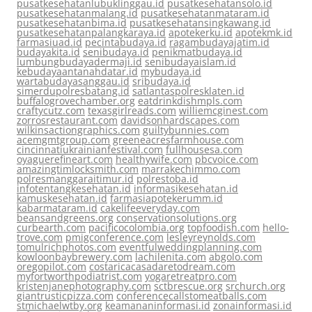
pusatkesehatanlubuklinggau.id
pusatkesehatansolo.id
pusatkesehatanmalang.id
pusatkesehatanmataram.id
pusatkesehatanbima.id
pusatkesehatansingkawang.id
pusatkesehatanpalangkaraya.id
apotekerku.id
apotekmk.id
farmasiuad.id
pecintabudaya.id
ragambudayajatim.id
budayakita.id
senibudaya.id
penikmatbudaya.id
lumbungbudayadermaji.id
senibudayaislam.id
kebudayaantanahdatar.id
mybudaya.id
wartabudayasanggau.id
sribudaya.id
simerdupolresbatang.id
satlantaspolresklaten.id
buffalogrovechamber.org
eatdrinkdishmpls.com
craftycutz.com
texasgirlreads.com
williemcginest.com
zorrosrestaurant.com
davidsonhardscapes.com
wilkinsactiongraphics.com
guiltybunnies.com
acemgmtgroup.com
greeneacresfarmhouse.com
cincinnatiukrainianfestival.com
fullhousesa.com
oyaguerefineart.com
healthywife.com
pbcvoice.com
amazingtimlocksmith.com
marrakechimmo.com
polresmanggaraitimur.id
polrestoba.id
infotentangkesehatan.id
informasikesehatan.id
kamuskesehatan.id
farmasiapotekerumm.id
kabarmataram.id
cakelifeeveryday.com
beansandgreens.org
conservationsolutions.org
curbearth.com
pacificocolombia.org
topfoodish.com
hello-
trove.com
pmigconference.com
lesleyreynolds.com
tomulrichphotos.com
eventfulweddingplanning.com
kowloonbaybrewery.com
lachilenita.com
abgolo.com
oregopilot.com
costaricacasadaretodream.com
myfortworthpodiatrist.com
yogaretreatpro.com
kristenjanephotography.com
sctbrescue.org
srchurch.org
giantrusticpizza.com
conferencecallstomeatballs.com
stmichaelwtby.org
keamananinformasi.id
zonainformasi.id