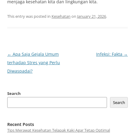
menjaga kesehatan kita dan lingkungan kita.
This entry was posted in
Kesehatan
on
January 21, 2026
.
Post
←
Apa Saja Gejala Umum
Infeksi: Fakta
→
navigation
terhadap Stres yang Perlu
Diwaspadai?
Search
Search
Recent Posts
Tips Merawat Kesehatan Telapak Kaki Agar Tetap Optimal