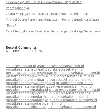
Epidemiologi: Ilmu di Balik Penyebaran Penyakit dan
Pencegahannya
7 Cara Menjaga Kesehatan Jari untuk Aktivitas Sehari-hari
Virologi Dalam Penelitian: Mengapa Ini Penting untuk Kesehatan
Global?
Cara Meningkatkan Kesehatan Betis dengan Olahraga Sederhana
Recent Comments
No comments to show.
solusikesehatan.id
asuransikesehatansyariah.id
pusatkesehatanstore.id
pabrikalatkesehatan.id
perencanaandinaskesehatan.id
pusatkesehatanbanten.id
pusatkesehatanjawatimur.id
pusatkesehatansumut.id
pusatkesehatansumbar.id
pusatkesehatansumsel.id
pusatkesehatanjawatengah.id
pusatkesehatanriau.id
pusatkesehatanjambi.id
pusatkesehatanbengkulu.id
pusatkesehatanmaluku.id
pusatkesehatanmalukuutara.id
pusatkesehatangorontalo.id
pusatkesehatansabang.id
pusatkesehatanmedan.id
pusatkesehatanbinjai.id
pusatkesehatanpadang.id
pusatkesehatanbukittinggi.id
pusatkesehatanpadangpanjang.id
pusatkesehatandumai.id
pusatkesehatanpalembang.id