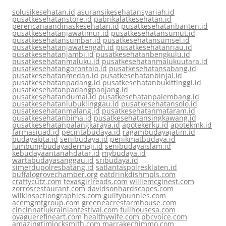
solusikesehatan.id
asuransikesehatansyariah.id
pusatkesehatanstore.id
pabrikalatkesehatan.id
perencanaandinaskesehatan.id
pusatkesehatanbanten.id
pusatkesehatanjawatimur.id
pusatkesehatansumut.id
pusatkesehatansumbar.id
pusatkesehatansumsel.id
pusatkesehatanjawatengah.id
pusatkesehatanriau.id
pusatkesehatanjambi.id
pusatkesehatanbengkulu.id
pusatkesehatanmaluku.id
pusatkesehatanmalukuutara.id
pusatkesehatangorontalo.id
pusatkesehatansabang.id
pusatkesehatanmedan.id
pusatkesehatanbinjai.id
pusatkesehatanpadang.id
pusatkesehatanbukittinggi.id
pusatkesehatanpadangpanjang.id
pusatkesehatandumai.id
pusatkesehatanpalembang.id
pusatkesehatanlubuklinggau.id
pusatkesehatansolo.id
pusatkesehatanmalang.id
pusatkesehatanmataram.id
pusatkesehatanbima.id
pusatkesehatansingkawang.id
pusatkesehatanpalangkaraya.id
apotekerku.id
apotekmk.id
farmasiuad.id
pecintabudaya.id
ragambudayajatim.id
budayakita.id
senibudaya.id
penikmatbudaya.id
lumbungbudayadermaji.id
senibudayaislam.id
kebudayaantanahdatar.id
mybudaya.id
wartabudayasanggau.id
sribudaya.id
simerdupolresbatang.id
satlantaspolresklaten.id
buffalogrovechamber.org
eatdrinkdishmpls.com
craftycutz.com
texasgirlreads.com
williemcginest.com
zorrosrestaurant.com
davidsonhardscapes.com
wilkinsactiongraphics.com
guiltybunnies.com
acemgmtgroup.com
greeneacresfarmhouse.com
cincinnatiukrainianfestival.com
fullhousesa.com
oyaguerefineart.com
healthywife.com
pbcvoice.com
amazingtimlocksmith.com
marrakechimmo.com