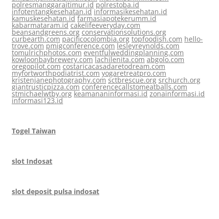
polresmanggaraitimur.id
polrestoba.id
infotentangkesehatan.id
informasikesehatan.id
kamuskesehatan.id
farmasiapotekerumm.id
kabarmataram.id
cakelifeeveryday.com
beansandgreens.org
conservationsolutions.org
curbearth.com
pacificocolombia.org
topfoodish.com
hello-
trove.com
pmigconference.com
lesleyreynolds.com
tomulrichphotos.com
eventfulweddingplanning.com
kowloonbaybrewery.com
lachilenita.com
abgolo.com
oregopilot.com
costaricacasadaretodream.com
myfortworthpodiatrist.com
yogaretreatpro.com
kristenjanephotography.com
sctbrescue.org
srchurch.org
giantrusticpizza.com
conferencecallstomeatballs.com
stmichaelwtby.org
keamananinformasi.id
zonainformasi.id
informasi123.id
Togel Taiwan
slot Indosat
slot deposit pulsa indosat