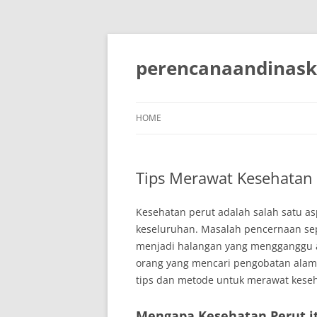
Skip
to
content
perencanaandinask
HOME
Tips Merawat Kesehatan P
Kesehatan perut adalah salah satu a
keseluruhan. Masalah pencernaan sepe
menjadi halangan yang mengganggu ak
orang yang mencari pengobatan alami 
tips dan metode untuk merawat keseh
Mengapa Kesehatan Perut i