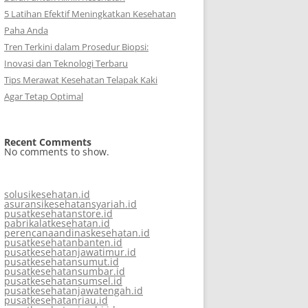
5 Latihan Efektif Meningkatkan Kesehatan
Paha Anda
Tren Terkini dalam Prosedur Biopsi:
Inovasi dan Teknologi Terbaru
Tips Merawat Kesehatan Telapak Kaki
Agar Tetap Optimal
Recent Comments
No comments to show.
solusikesehatan.id
asuransikesehatansyariah.id
pusatkesehatanstore.id
pabrikalatkesehatan.id
perencanaandinaskesehatan.id
pusatkesehatanbanten.id
pusatkesehatanjawatimur.id
pusatkesehatansumut.id
pusatkesehatansumbar.id
pusatkesehatansumsel.id
pusatkesehatanjawatengah.id
pusatkesehatanriau.id