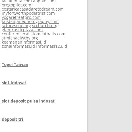
lachilenita.com
abgolo.com
oregopilot.com
costaricacasadaretodream.com
myfortworthpodiatrist.com
yogaretreatpro.com
kristenjanephotography.com
sctbrescue.org
srchurch.org
giantrusticpizza.com
conferencecallstomeatballs.com
stmichaelwtby.org
keamananinformasi.id
zonainformasi.id
informasi123.id
Togel Taiwan
slot Indosat
slot deposit pulsa indosat
deposit tri