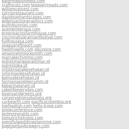
eatdrinkdishmpls.com
craftycutz.com
texasgirlreads.com
williemcginest.com
zorrosrestaurant.com
davidsonhardscapes.com
wilkinsactiongraphics.com
guiltybunnies.com
acemgmtgroup.com
greeneacresfarmhouse.com
cincinnatiukrainianfestival.com
fullhousesa.com
oyaguerefineart.com
healthywife.com
pbcvoice.com
amazingtimlocksmith.com
marrakechimmo.com
polresmanggaraitimur.id
polrestoba.id
infotentangkesehatan.id
informasikesehatan.id
kamuskesehatan.id
farmasiapotekerumm.id
kabarmataram.id
cakelifeeveryday.com
beansandgreens.org
conservationsolutions.org
curbearth.com
pacificocolombia.org
topfoodish.com
hello-trove.com
pmigconference.com
lesleyreynolds.com
tomulrichphotos.com
eventfulweddingplanning.com
kowloonbaybrewery.com