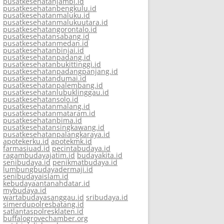
pusatkesehatanjambi.id
pusatkesehatanbengkulu.id
pusatkesehatanmaluku.id
pusatkesehatanmalukuutara.id
pusatkesehatangorontalo.id
pusatkesehatansabang.id
pusatkesehatanmedan.id
pusatkesehatanbinjai.id
pusatkesehatanpadang.id
pusatkesehatanbukittinggi.id
pusatkesehatanpadangpanjang.id
pusatkesehatandumai.id
pusatkesehatanpalembang.id
pusatkesehatanlubuklinggau.id
pusatkesehatansolo.id
pusatkesehatanmalang.id
pusatkesehatanmataram.id
pusatkesehatanbima.id
pusatkesehatansingkawang.id
pusatkesehatanpalangkaraya.id
apotekerku.id
apotekmk.id
farmasiuad.id
pecintabudaya.id
ragambudayajatim.id
budayakita.id
senibudaya.id
penikmatbudaya.id
lumbungbudayadermaji.id
senibudayaislam.id
kebudayaantanahdatar.id
mybudaya.id
wartabudayasanggau.id
sribudaya.id
simerdupolresbatang.id
satlantaspolresklaten.id
buffalogrovechamber.org