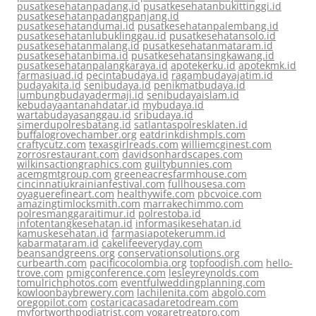
pusatkesehatanpadang.id
pusatkesehatanbukittinggi.id
pusatkesehatanpadangpanjang.id
pusatkesehatandumai.id
pusatkesehatanpalembang.id
pusatkesehatanlubuklinggau.id
pusatkesehatansolo.id
pusatkesehatanmalang.id
pusatkesehatanmataram.id
pusatkesehatanbima.id
pusatkesehatansingkawang.id
pusatkesehatanpalangkaraya.id
apotekerku.id
apotekmk.id
farmasiuad.id
pecintabudaya.id
ragambudayajatim.id
budayakita.id
senibudaya.id
penikmatbudaya.id
lumbungbudayadermaji.id
senibudayaislam.id
kebudayaantanahdatar.id
mybudaya.id
wartabudayasanggau.id
sribudaya.id
simerdupolresbatang.id
satlantaspolresklaten.id
buffalogrovechamber.org
eatdrinkdishmpls.com
craftycutz.com
texasgirlreads.com
williemcginest.com
zorrosrestaurant.com
davidsonhardscapes.com
wilkinsactiongraphics.com
guiltybunnies.com
acemgmtgroup.com
greeneacresfarmhouse.com
cincinnatiukrainianfestival.com
fullhousesa.com
oyaguerefineart.com
healthywife.com
pbcvoice.com
amazingtimlocksmith.com
marrakechimmo.com
polresmanggaraitimur.id
polrestoba.id
infotentangkesehatan.id
informasikesehatan.id
kamuskesehatan.id
farmasiapotekerumm.id
kabarmataram.id
cakelifeeveryday.com
beansandgreens.org
conservationsolutions.org
curbearth.com
pacificocolombia.org
topfoodish.com
hello-
trove.com
pmigconference.com
lesleyreynolds.com
tomulrichphotos.com
eventfulweddingplanning.com
kowloonbaybrewery.com
lachilenita.com
abgolo.com
oregopilot.com
costaricacasadaretodream.com
myfortworthpodiatrist.com
yogaretreatpro.com