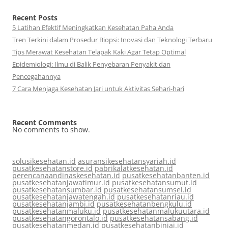
Recent Posts
5 Latihan Efektif Meningkatkan Kesehatan Paha Anda
Tren Terkini dalam Prosedur Biopsi: Inovasi dan Teknologi Terbaru
Tips Merawat Kesehatan Telapak Kaki Agar Tetap Optimal
Epidemiologi: Ilmu di Balik Penyebaran Penyakit dan
Pencegahannya
7 Cara Menjaga Kesehatan Jari untuk Aktivitas Sehari-hari
Recent Comments
No comments to show.
solusikesehatan.id
asuransikesehatansyariah.id
pusatkesehatanstore.id
pabrikalatkesehatan.id
perencanaandinaskesehatan.id
pusatkesehatanbanten.id
pusatkesehatanjawatimur.id
pusatkesehatansumut.id
pusatkesehatansumbar.id
pusatkesehatansumsel.id
pusatkesehatanjawatengah.id
pusatkesehatanriau.id
pusatkesehatanjambi.id
pusatkesehatanbengkulu.id
pusatkesehatanmaluku.id
pusatkesehatanmalukuutara.id
pusatkesehatangorontalo.id
pusatkesehatansabang.id
pusatkesehatanmedan.id
pusatkesehatanbinjai.id