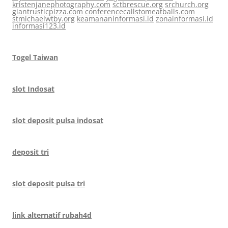
kristenjanephotography.com
sctbrescue.org
srchurch.org
giantrusticpizza.com
conferencecallstomeatballs.com
stmichaelwtby.org
keamananinformasi.id
zonainformasi.id
informasi123.id
Togel Taiwan
slot Indosat
slot deposit pulsa indosat
deposit tri
slot deposit pulsa tri
link alternatif rubah4d