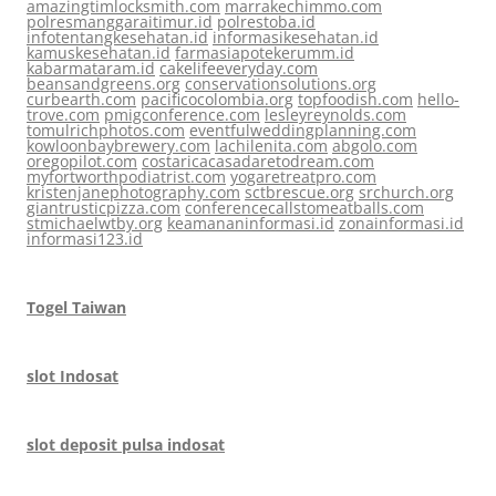
amazingtimlocksmith.com
marrakechimmo.com
polresmanggaraitimur.id
polrestoba.id
infotentangkesehatan.id
informasikesehatan.id
kamuskesehatan.id
farmasiapotekerumm.id
kabarmataram.id
cakelifeeveryday.com
beansandgreens.org
conservationsolutions.org
curbearth.com
pacificocolombia.org
topfoodish.com
hello-
trove.com
pmigconference.com
lesleyreynolds.com
tomulrichphotos.com
eventfulweddingplanning.com
kowloonbaybrewery.com
lachilenita.com
abgolo.com
oregopilot.com
costaricacasadaretodream.com
myfortworthpodiatrist.com
yogaretreatpro.com
kristenjanephotography.com
sctbrescue.org
srchurch.org
giantrusticpizza.com
conferencecallstomeatballs.com
stmichaelwtby.org
keamananinformasi.id
zonainformasi.id
informasi123.id
Togel Taiwan
slot Indosat
slot deposit pulsa indosat