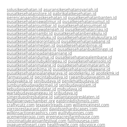
solusikesehatan.id
asuransikesehatansyariah.id
pusatkesehatanstore.id
pabrikalatkesehatan.id
perencanaandinaskesehatan.id
pusatkesehatanbanten.id
pusatkesehatanjawatimur.id
pusatkesehatansumut.id
pusatkesehatansumbar.id
pusatkesehatansumsel.id
pusatkesehatanjawatengah.id
pusatkesehatanriau.id
pusatkesehatanjambi.id
pusatkesehatanbengkulu.id
pusatkesehatanmaluku.id
pusatkesehatanmalukuutara.id
pusatkesehatangorontalo.id
pusatkesehatansabang.id
pusatkesehatanmedan.id
pusatkesehatanbinjai.id
pusatkesehatanpadang.id
pusatkesehatanbukittinggi.id
pusatkesehatanpadangpanjang.id
pusatkesehatandumai.id
pusatkesehatanpalembang.id
pusatkesehatanlubuklinggau.id
pusatkesehatansolo.id
pusatkesehatanmalang.id
pusatkesehatanmataram.id
pusatkesehatanbima.id
pusatkesehatansingkawang.id
pusatkesehatanpalangkaraya.id
apotekerku.id
apotekmk.id
farmasiuad.id
pecintabudaya.id
ragambudayajatim.id
budayakita.id
senibudaya.id
penikmatbudaya.id
lumbungbudayadermaji.id
senibudayaislam.id
kebudayaantanahdatar.id
mybudaya.id
wartabudayasanggau.id
sribudaya.id
simerdupolresbatang.id
satlantaspolresklaten.id
buffalogrovechamber.org
eatdrinkdishmpls.com
craftycutz.com
texasgirlreads.com
williemcginest.com
zorrosrestaurant.com
davidsonhardscapes.com
wilkinsactiongraphics.com
guiltybunnies.com
acemgmtgroup.com
greeneacresfarmhouse.com
cincinnatiukrainianfestival.com
fullhousesa.com
oyaguerefineart.com
healthywife.com
pbcvoice.com