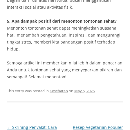
bagian dari rutinitas hari Anda, bukan menggantikan
interaksi sosial atau aktivitas fisik.
5. Apa dampak positif dari menonton tontonan sehat?
Menonton tontonan sehat dapat meningkatkan suasana
hati, menambah pengetahuan, inspirasi, dan mengurangi
tingkat stres, memberi kita pandangan positif terhadap
hidup.
Semoga artikel ini memberikan nilai lebih dalam pencarian
Anda untuk tontonan sehat yang menyegarkan pikiran dan
semangat! Selamat menonton!
This entry was posted in
Kesehatan
on
May 5, 2026
.
Post
←
Skrining Penyakit: Cara
Resep Vegetarian Populer