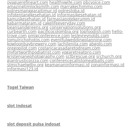
oyaguerefineart.com
healthywife.com
pbcvoice.com
amazingtimlocksmith.com
marrakechimmo.com
polresmanggaraitimur.id
polrestoba.id
infotentangkesehatan.id
informasikesehatan.id
kamuskesehatan.id
farmasiapotekerumm.id
kabarmataram.id
cakelifeeveryday.com
beansandgreens.org
conservationsolutions.org
curbearth.com
pacificocolombia.org
topfoodish.com
hello-
trove.com
pmigconference.com
lesleyreynolds.com
tomulrichphotos.com
eventfulweddingplanning.com
kowloonbaybrewery.com
lachilenita.com
abgolo.com
oregopilot.com
costaricacasadaretodream.com
myfortworthpodiatrist.com
yogaretreatpro.com
kristenjanephotography.com
sctbrescue.org
srchurch.org
giantrusticpizza.com
conferencecallstomeatballs.com
stmichaelwtby.org
keamananinformasi.id
zonainformasi.id
informasi123.id
Togel Taiwan
slot Indosat
slot deposit pulsa indosat