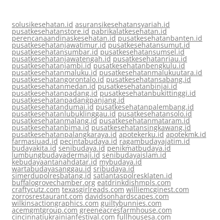
solusikesehatan.id
asuransikesehatansyariah.id
pusatkesehatanstore.id
pabrikalatkesehatan.id
perencanaandinaskesehatan.id
pusatkesehatanbanten.id
pusatkesehatanjawatimur.id
pusatkesehatansumut.id
pusatkesehatansumbar.id
pusatkesehatansumsel.id
pusatkesehatanjawatengah.id
pusatkesehatanriau.id
pusatkesehatanjambi.id
pusatkesehatanbengkulu.id
pusatkesehatanmaluku.id
pusatkesehatanmalukuutara.id
pusatkesehatangorontalo.id
pusatkesehatansabang.id
pusatkesehatanmedan.id
pusatkesehatanbinjai.id
pusatkesehatanpadang.id
pusatkesehatanbukittinggi.id
pusatkesehatanpadangpanjang.id
pusatkesehatandumai.id
pusatkesehatanpalembang.id
pusatkesehatanlubuklinggau.id
pusatkesehatansolo.id
pusatkesehatanmalang.id
pusatkesehatanmataram.id
pusatkesehatanbima.id
pusatkesehatansingkawang.id
pusatkesehatanpalangkaraya.id
apotekerku.id
apotekmk.id
farmasiuad.id
pecintabudaya.id
ragambudayajatim.id
budayakita.id
senibudaya.id
penikmatbudaya.id
lumbungbudayadermaji.id
senibudayaislam.id
kebudayaantanahdatar.id
mybudaya.id
wartabudayasanggau.id
sribudaya.id
simerdupolresbatang.id
satlantaspolresklaten.id
buffalogrovechamber.org
eatdrinkdishmpls.com
craftycutz.com
texasgirlreads.com
williemcginest.com
zorrosrestaurant.com
davidsonhardscapes.com
wilkinsactiongraphics.com
guiltybunnies.com
acemgmtgroup.com
greeneacresfarmhouse.com
cincinnatiukrainianfestival.com
fullhousesa.com