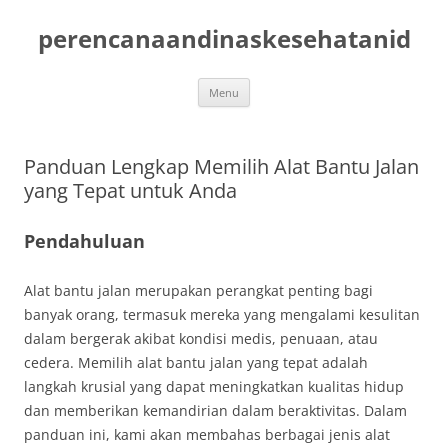
Skip
to
perencanaandinaskesehatanid
content
Menu
Panduan Lengkap Memilih Alat Bantu Jalan
yang Tepat untuk Anda
Pendahuluan
Alat bantu jalan merupakan perangkat penting bagi
banyak orang, termasuk mereka yang mengalami kesulitan
dalam bergerak akibat kondisi medis, penuaan, atau
cedera. Memilih alat bantu jalan yang tepat adalah
langkah krusial yang dapat meningkatkan kualitas hidup
dan memberikan kemandirian dalam beraktivitas. Dalam
panduan ini, kami akan membahas berbagai jenis alat