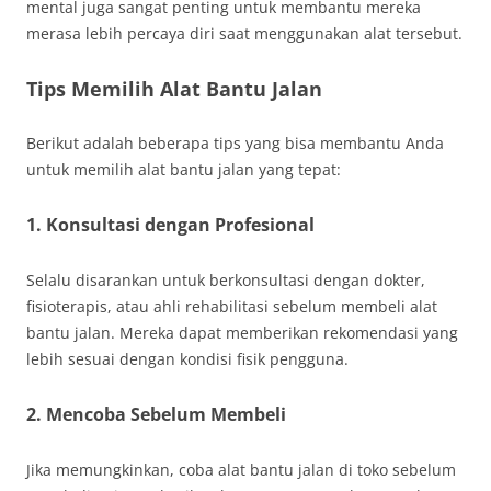
mental juga sangat penting untuk membantu mereka
merasa lebih percaya diri saat menggunakan alat tersebut.
Tips Memilih Alat Bantu Jalan
Berikut adalah beberapa tips yang bisa membantu Anda
untuk memilih alat bantu jalan yang tepat:
1. Konsultasi dengan Profesional
Selalu disarankan untuk berkonsultasi dengan dokter,
fisioterapis, atau ahli rehabilitasi sebelum membeli alat
bantu jalan. Mereka dapat memberikan rekomendasi yang
lebih sesuai dengan kondisi fisik pengguna.
2. Mencoba Sebelum Membeli
Jika memungkinkan, coba alat bantu jalan di toko sebelum