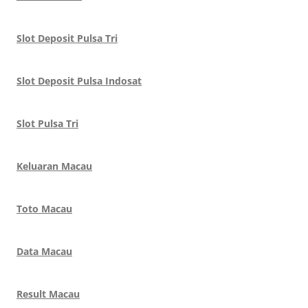
Slot Deposit Pulsa Tri
Slot Deposit Pulsa Indosat
Slot Pulsa Tri
Keluaran Macau
Toto Macau
Data Macau
Result Macau