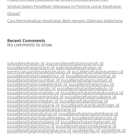
Virologi Dalam Penelitian: Mengapa Ini Penting untuk Kesehatan
Global?
Cara Meningkatkan Kesehatan Betis dengan Olahraga Sederhana
Recent Comments
No comments to show.
solusikesehatan.id
asuransikesehatansyariah.id
pusatkesehatanstore.id
pabrikalatkesehatan.id
perencanaandinaskesehatan.id
pusatkesehatanbanten.id
pusatkesehatanjawatimur.id
pusatkesehatansumut.id
pusatkesehatansumbar.id
pusatkesehatansumsel.id
pusatkesehatanjawatengah.id
pusatkesehatanriau.id
pusatkesehatanjambi.id
pusatkesehatanbengkulu.id
pusatkesehatanmaluku.id
pusatkesehatanmalukuutara.id
pusatkesehatangorontalo.id
pusatkesehatansabang.id
pusatkesehatanmedan.id
pusatkesehatanbinjai.id
pusatkesehatanpadang.id
pusatkesehatanbukittinggi.id
pusatkesehatanpadangpanjang.id
pusatkesehatandumai.id
pusatkesehatanpalembang.id
pusatkesehatanlubuklinggau.id
pusatkesehatansolo.id
pusatkesehatanmalang.id
pusatkesehatanmataram.id
pusatkesehatanbima.id
pusatkesehatansingkawang.id
pusatkesehatanpalangkaraya.id
apotekerku.id
apotekmk.id