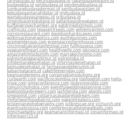
farmasiuad.id
pecintabudaya.id
ragambudayajatim.id
budayakita.id
senibudaya.id
penikmatbudaya.id
lumbungbudayadermaji.id
senibudayaislam.id
kebudayaantanahdatar.id
mybudaya.id
wartabudayasanggau.id
sribudaya.id
simerdupolresbatang.id
satlantaspolresklaten.id
buffalogrovechamber.org
eatdrinkdishmpls.com
craftycutz.com
texasgirlreads.com
williemcginest.com
zorrosrestaurant.com
davidsonhardscapes.com
wilkinsactiongraphics.com
guiltybunnies.com
acemgmtgroup.com
greeneacresfarmhouse.com
cincinnatiukrainianfestival.com
fullhousesa.com
oyaguerefineart.com
healthywife.com
pbcvoice.com
amazingtimlocksmith.com
marrakechimmo.com
polresmanggaraitimur.id
polrestoba.id
infotentangkesehatan.id
informasikesehatan.id
kamuskesehatan.id
farmasiapotekerumm.id
kabarmataram.id
cakelifeeveryday.com
beansandgreens.org
conservationsolutions.org
curbearth.com
pacificocolombia.org
topfoodish.com
hello-
trove.com
pmigconference.com
lesleyreynolds.com
tomulrichphotos.com
eventfulweddingplanning.com
kowloonbaybrewery.com
lachilenita.com
abgolo.com
oregopilot.com
costaricacasadaretodream.com
myfortworthpodiatrist.com
yogaretreatpro.com
kristenjanephotography.com
sctbrescue.org
srchurch.org
giantrusticpizza.com
conferencecallstomeatballs.com
stmichaelwtby.org
keamananinformasi.id
zonainformasi.id
informasi123.id