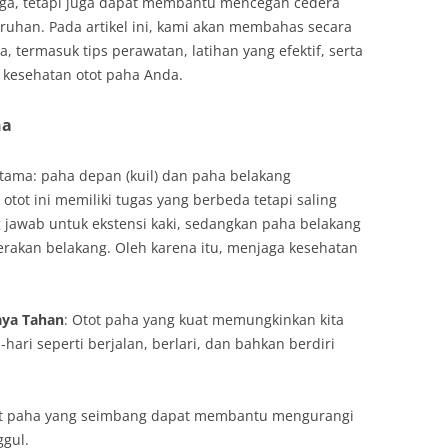
ga, tetapi juga dapat membantu mencegah cedera
ruhan. Pada artikel ini, kami akan membahas secara
termasuk tips perawatan, latihan yang efektif, serta
kesehatan otot paha Anda.
ha
utama: paha depan (kuil) dan paha belakang
tot ini memiliki tugas yang berbeda tetapi saling
jawab untuk ekstensi kaki, sedangkan paha belakang
gerakan belakang. Oleh karena itu, menjaga kesehatan
aya Tahan
: Otot paha yang kuat memungkinkan kita
-hari seperti berjalan, berlari, dan bahkan berdiri
ot paha yang seimbang dapat membantu mengurangi
ggul.