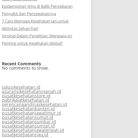
Epidemiologi: Ilmu di Balik Penyebaran
Penyakit dan Pencegahannya
7 Cara Menjaga Kesehatan Jari untuk
Aktivitas Sehari-hari
Virologi Dalam Penelitian: Mengapa Ini
Penting untuk Kesehatan Global?
Recent Comments
No comments to show.
solusikesehatan.id
asuransikesehatansyariah.id
pusatkesehatanstore.id
pabrikalatkesehatan.id
perencanaandinaskesehatan.id
pusatkesehatanbanten.id
pusatkesehatanjawatimur.id
pusatkesehatansumut.id
pusatkesehatansumbar.id
pusatkesehatansumsel.id
pusatkesehatanjawatengah.id
pusatkesehatanriau.id