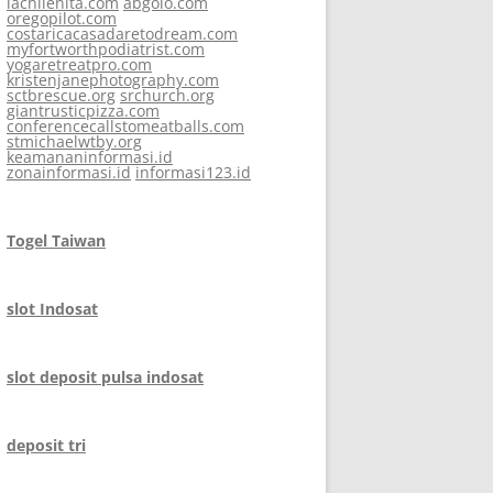
lachilenita.com
abgolo.com
oregopilot.com
costaricacasadaretodream.com
myfortworthpodiatrist.com
yogaretreatpro.com
kristenjanephotography.com
sctbrescue.org
srchurch.org
giantrusticpizza.com
conferencecallstomeatballs.com
stmichaelwtby.org
keamananinformasi.id
zonainformasi.id
informasi123.id
Togel Taiwan
slot Indosat
slot deposit pulsa indosat
deposit tri