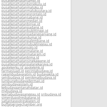
pusatkesehatanjambi.id
pusatkesehatanbengkulu.id
pusatkesehatanmaluku.id
pusatkesehatanmalukuutara.id
pusatkesehatangorontalo.id
pusatkesehatansabang.id
pusatkesehatanmedan.id
pusatkesehatanbinjai.id
pusatkesehatanpadang.id
pusatkesehatanbukittinggi.id
pusatkesehatanpadangpanjang.id
pusatkesehatandumai.id
pusatkesehatanpalembang.id
pusatkesehatanlubuklinggau.id
pusatkesehatansolo.id
pusatkesehatanmalang.id
pusatkesehatanmataram.id
pusatkesehatanbima.id
pusatkesehatansingkawang.id
pusatkesehatanpalangkaraya.id
apotekerku.id
apotekmk.id
farmasiuad.id
pecintabudaya.id
ragambudayajatim.id
budayakita.id
senibudaya.id
penikmatbudaya.id
lumbungbudayadermaji.id
senibudayaislam.id
kebudayaantanahdatar.id
mybudaya.id
wartabudayasanggau.id
sribudaya.id
simerdupolresbatang.id
satlantaspolresklaten.id
buffalogrovechamber.org