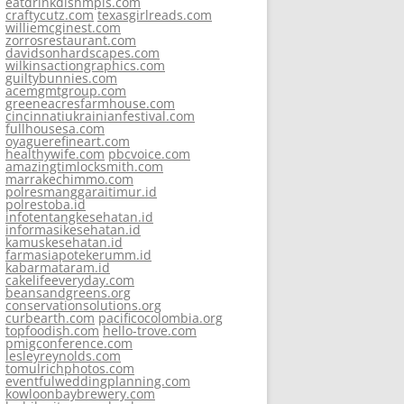
eatdrinkdishmpls.com
craftycutz.com
texasgirlreads.com
williemcginest.com
zorrosrestaurant.com
davidsonhardscapes.com
wilkinsactiongraphics.com
guiltybunnies.com
acemgmtgroup.com
greeneacresfarmhouse.com
cincinnatiukrainianfestival.com
fullhousesa.com
oyaguerefineart.com
healthywife.com
pbcvoice.com
amazingtimlocksmith.com
marrakechimmo.com
polresmanggaraitimur.id
polrestoba.id
infotentangkesehatan.id
informasikesehatan.id
kamuskesehatan.id
farmasiapotekerumm.id
kabarmataram.id
cakelifeeveryday.com
beansandgreens.org
conservationsolutions.org
curbearth.com
pacificocolombia.org
topfoodish.com
hello-trove.com
pmigconference.com
lesleyreynolds.com
tomulrichphotos.com
eventfulweddingplanning.com
kowloonbaybrewery.com