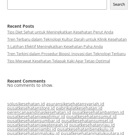
Search
Recent Posts
Tips Diet Sehat untuk Meningkatkan Kesehatan Perut Anda
Tren Terbaru dalam Teknologi Kultur Darah untuk Klinik Kesehatan
5 Latihan Efektif Meningkatkan Kesehatan Paha Anda
Tren Terkini dalam Prosedur Biopsi: Inovasi dan Teknologi Terbaru
Tips Merawat Kesehatan Telapak Kaki Agar Tetap Optimal
Recent Comments
No comments to show.
solusikesehatan.id
asuransikesehatansyariah.id
pusatkesehatanstore.id
pabrikalatkesehatan.id
perencanaandinaskesehatan.id
pusatkesehatanbanten.id
pusatkesehatanjawatimur.id
pusatkesehatansumut.id
pusatkesehatansumbar.id
pusatkesehatansumsel.id
pusatkesehatanjawatengah.id
pusatkesehatanriau.id
pusatkesehatanjambi.id
pusatkesehatanbengkulu.id
pusatkesehatanmaluku.id
pusatkesehatanmalukuutara.id