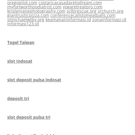
oregopilot.com
costaricacasadaretodream.com
myfortworthpodiatrist.com
yogaretreatpro.com
kristenjanephotography.com
sctbrescue.org
srchurch.org
giantrusticpizza.com
conferencecallstomeatballs.com
stmichaelwtby.org
keamananinformasi.id
zonainformasi.id
informasi123.id
Togel Taiwan
slot Indosat
slot deposit pulsa indosat
deposit tri
slot deposit pulsa tri