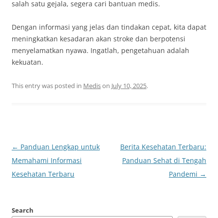
salah satu gejala, segera cari bantuan medis.
Dengan informasi yang jelas dan tindakan cepat, kita dapat
meningkatkan kesadaran akan stroke dan berpotensi
menyelamatkan nyawa. Ingatlah, pengetahuan adalah
kekuatan.
This entry was posted in
Medis
on
July 10, 2025
.
Post
←
Panduan Lengkap untuk
Berita Kesehatan Terbaru:
navigation
Memahami Informasi
Panduan Sehat di Tengah
Kesehatan Terbaru
Pandemi
→
Search