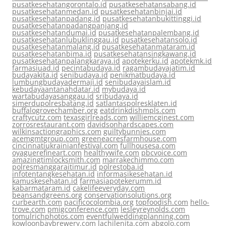
pusatkesehatangorontalo.id
pusatkesehatansabang.id
pusatkesehatanmedan.id
pusatkesehatanbinjai.id
pusatkesehatanpadang.id
pusatkesehatanbukittinggi.id
pusatkesehatanpadangpanjang.id
pusatkesehatandumai.id
pusatkesehatanpalembang.id
pusatkesehatanlubuklinggau.id
pusatkesehatansolo.id
pusatkesehatanmalang.id
pusatkesehatanmataram.id
pusatkesehatanbima.id
pusatkesehatansingkawang.id
pusatkesehatanpalangkaraya.id
apotekerku.id
apotekmk.id
farmasiuad.id
pecintabudaya.id
ragambudayajatim.id
budayakita.id
senibudaya.id
penikmatbudaya.id
lumbungbudayadermaji.id
senibudayaislam.id
kebudayaantanahdatar.id
mybudaya.id
wartabudayasanggau.id
sribudaya.id
simerdupolresbatang.id
satlantaspolresklaten.id
buffalogrovechamber.org
eatdrinkdishmpls.com
craftycutz.com
texasgirlreads.com
williemcginest.com
zorrosrestaurant.com
davidsonhardscapes.com
wilkinsactiongraphics.com
guiltybunnies.com
acemgmtgroup.com
greeneacresfarmhouse.com
cincinnatiukrainianfestival.com
fullhousesa.com
oyaguerefineart.com
healthywife.com
pbcvoice.com
amazingtimlocksmith.com
marrakechimmo.com
polresmanggaraitimur.id
polrestoba.id
infotentangkesehatan.id
informasikesehatan.id
kamuskesehatan.id
farmasiapotekerumm.id
kabarmataram.id
cakelifeeveryday.com
beansandgreens.org
conservationsolutions.org
curbearth.com
pacificocolombia.org
topfoodish.com
hello-
trove.com
pmigconference.com
lesleyreynolds.com
tomulrichphotos.com
eventfulweddingplanning.com
kowloonbaybrewery.com
lachilenita.com
abgolo.com