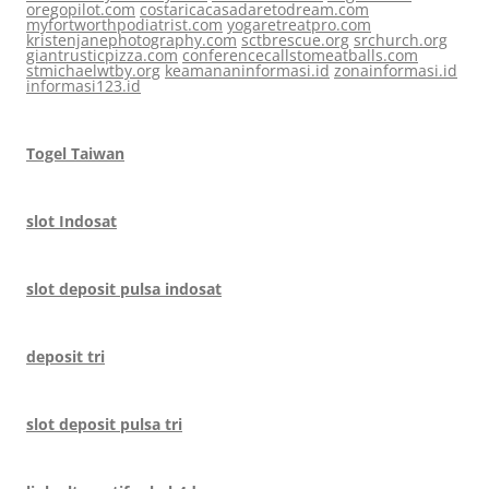
oregopilot.com
costaricacasadaretodream.com
myfortworthpodiatrist.com
yogaretreatpro.com
kristenjanephotography.com
sctbrescue.org
srchurch.org
giantrusticpizza.com
conferencecallstomeatballs.com
stmichaelwtby.org
keamananinformasi.id
zonainformasi.id
informasi123.id
Togel Taiwan
slot Indosat
slot deposit pulsa indosat
deposit tri
slot deposit pulsa tri