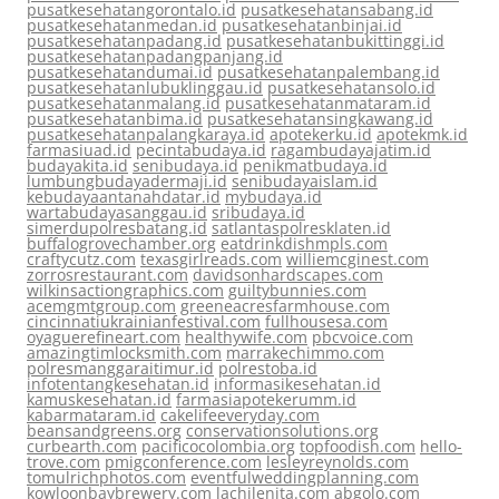
pusatkesehatangorontalo.id
pusatkesehatansabang.id
pusatkesehatanmedan.id
pusatkesehatanbinjai.id
pusatkesehatanpadang.id
pusatkesehatanbukittinggi.id
pusatkesehatanpadangpanjang.id
pusatkesehatandumai.id
pusatkesehatanpalembang.id
pusatkesehatanlubuklinggau.id
pusatkesehatansolo.id
pusatkesehatanmalang.id
pusatkesehatanmataram.id
pusatkesehatanbima.id
pusatkesehatansingkawang.id
pusatkesehatanpalangkaraya.id
apotekerku.id
apotekmk.id
farmasiuad.id
pecintabudaya.id
ragambudayajatim.id
budayakita.id
senibudaya.id
penikmatbudaya.id
lumbungbudayadermaji.id
senibudayaislam.id
kebudayaantanahdatar.id
mybudaya.id
wartabudayasanggau.id
sribudaya.id
simerdupolresbatang.id
satlantaspolresklaten.id
buffalogrovechamber.org
eatdrinkdishmpls.com
craftycutz.com
texasgirlreads.com
williemcginest.com
zorrosrestaurant.com
davidsonhardscapes.com
wilkinsactiongraphics.com
guiltybunnies.com
acemgmtgroup.com
greeneacresfarmhouse.com
cincinnatiukrainianfestival.com
fullhousesa.com
oyaguerefineart.com
healthywife.com
pbcvoice.com
amazingtimlocksmith.com
marrakechimmo.com
polresmanggaraitimur.id
polrestoba.id
infotentangkesehatan.id
informasikesehatan.id
kamuskesehatan.id
farmasiapotekerumm.id
kabarmataram.id
cakelifeeveryday.com
beansandgreens.org
conservationsolutions.org
curbearth.com
pacificocolombia.org
topfoodish.com
hello-
trove.com
pmigconference.com
lesleyreynolds.com
tomulrichphotos.com
eventfulweddingplanning.com
kowloonbaybrewery.com
lachilenita.com
abgolo.com