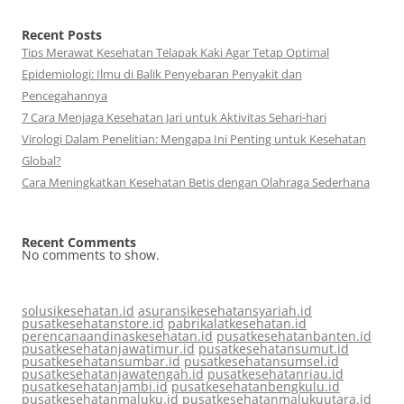
Recent Posts
Tips Merawat Kesehatan Telapak Kaki Agar Tetap Optimal
Epidemiologi: Ilmu di Balik Penyebaran Penyakit dan
Pencegahannya
7 Cara Menjaga Kesehatan Jari untuk Aktivitas Sehari-hari
Virologi Dalam Penelitian: Mengapa Ini Penting untuk Kesehatan
Global?
Cara Meningkatkan Kesehatan Betis dengan Olahraga Sederhana
Recent Comments
No comments to show.
solusikesehatan.id
asuransikesehatansyariah.id
pusatkesehatanstore.id
pabrikalatkesehatan.id
perencanaandinaskesehatan.id
pusatkesehatanbanten.id
pusatkesehatanjawatimur.id
pusatkesehatansumut.id
pusatkesehatansumbar.id
pusatkesehatansumsel.id
pusatkesehatanjawatengah.id
pusatkesehatanriau.id
pusatkesehatanjambi.id
pusatkesehatanbengkulu.id
pusatkesehatanmaluku.id
pusatkesehatanmalukuutara.id