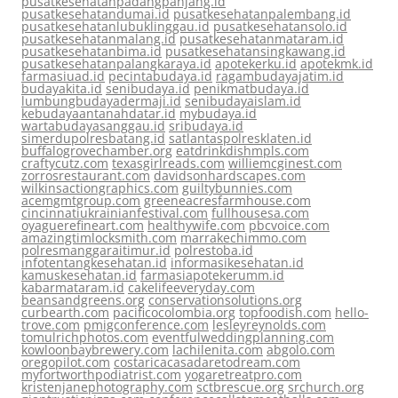
pusatkesehatanpadangpanjang.id
pusatkesehatandumai.id
pusatkesehatanpalembang.id
pusatkesehatanlubuklinggau.id
pusatkesehatansolo.id
pusatkesehatanmalang.id
pusatkesehatanmataram.id
pusatkesehatanbima.id
pusatkesehatansingkawang.id
pusatkesehatanpalangkaraya.id
apotekerku.id
apotekmk.id
farmasiuad.id
pecintabudaya.id
ragambudayajatim.id
budayakita.id
senibudaya.id
penikmatbudaya.id
lumbungbudayadermaji.id
senibudayaislam.id
kebudayaantanahdatar.id
mybudaya.id
wartabudayasanggau.id
sribudaya.id
simerdupolresbatang.id
satlantaspolresklaten.id
buffalogrovechamber.org
eatdrinkdishmpls.com
craftycutz.com
texasgirlreads.com
williemcginest.com
zorrosrestaurant.com
davidsonhardscapes.com
wilkinsactiongraphics.com
guiltybunnies.com
acemgmtgroup.com
greeneacresfarmhouse.com
cincinnatiukrainianfestival.com
fullhousesa.com
oyaguerefineart.com
healthywife.com
pbcvoice.com
amazingtimlocksmith.com
marrakechimmo.com
polresmanggaraitimur.id
polrestoba.id
infotentangkesehatan.id
informasikesehatan.id
kamuskesehatan.id
farmasiapotekerumm.id
kabarmataram.id
cakelifeeveryday.com
beansandgreens.org
conservationsolutions.org
curbearth.com
pacificocolombia.org
topfoodish.com
hello-
trove.com
pmigconference.com
lesleyreynolds.com
tomulrichphotos.com
eventfulweddingplanning.com
kowloonbaybrewery.com
lachilenita.com
abgolo.com
oregopilot.com
costaricacasadaretodream.com
myfortworthpodiatrist.com
yogaretreatpro.com
kristenjanephotography.com
sctbrescue.org
srchurch.org