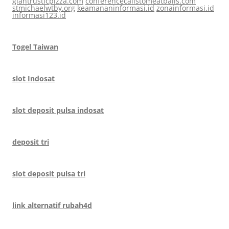
giantrusticpizza.com
conferencecallstomeatballs.com
stmichaelwtby.org
keamananinformasi.id
zonainformasi.id
informasi123.id
Togel Taiwan
slot Indosat
slot deposit pulsa indosat
deposit tri
slot deposit pulsa tri
link alternatif rubah4d