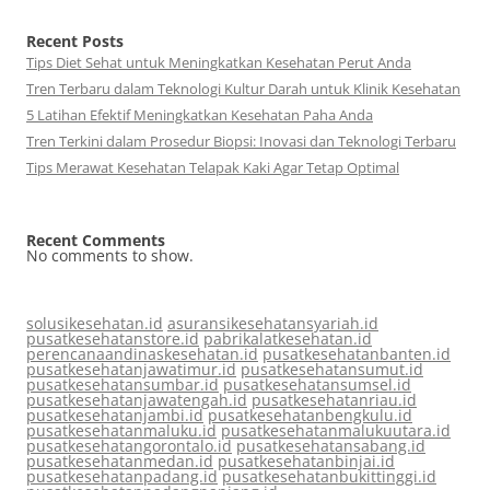
Recent Posts
Tips Diet Sehat untuk Meningkatkan Kesehatan Perut Anda
Tren Terbaru dalam Teknologi Kultur Darah untuk Klinik Kesehatan
5 Latihan Efektif Meningkatkan Kesehatan Paha Anda
Tren Terkini dalam Prosedur Biopsi: Inovasi dan Teknologi Terbaru
Tips Merawat Kesehatan Telapak Kaki Agar Tetap Optimal
Recent Comments
No comments to show.
solusikesehatan.id
asuransikesehatansyariah.id
pusatkesehatanstore.id
pabrikalatkesehatan.id
perencanaandinaskesehatan.id
pusatkesehatanbanten.id
pusatkesehatanjawatimur.id
pusatkesehatansumut.id
pusatkesehatansumbar.id
pusatkesehatansumsel.id
pusatkesehatanjawatengah.id
pusatkesehatanriau.id
pusatkesehatanjambi.id
pusatkesehatanbengkulu.id
pusatkesehatanmaluku.id
pusatkesehatanmalukuutara.id
pusatkesehatangorontalo.id
pusatkesehatansabang.id
pusatkesehatanmedan.id
pusatkesehatanbinjai.id
pusatkesehatanpadang.id
pusatkesehatanbukittinggi.id