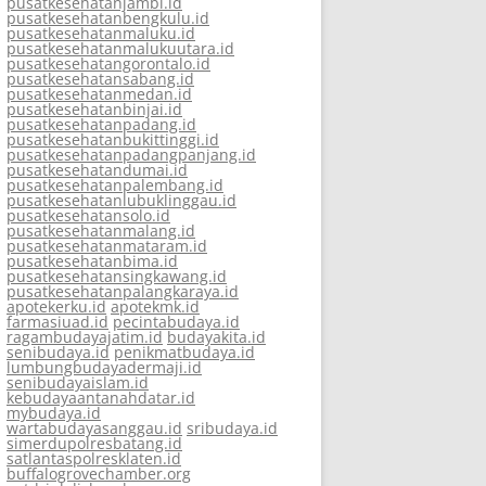
pusatkesehatanjambi.id
pusatkesehatanbengkulu.id
pusatkesehatanmaluku.id
pusatkesehatanmalukuutara.id
pusatkesehatangorontalo.id
pusatkesehatansabang.id
pusatkesehatanmedan.id
pusatkesehatanbinjai.id
pusatkesehatanpadang.id
pusatkesehatanbukittinggi.id
pusatkesehatanpadangpanjang.id
pusatkesehatandumai.id
pusatkesehatanpalembang.id
pusatkesehatanlubuklinggau.id
pusatkesehatansolo.id
pusatkesehatanmalang.id
pusatkesehatanmataram.id
pusatkesehatanbima.id
pusatkesehatansingkawang.id
pusatkesehatanpalangkaraya.id
apotekerku.id
apotekmk.id
farmasiuad.id
pecintabudaya.id
ragambudayajatim.id
budayakita.id
senibudaya.id
penikmatbudaya.id
lumbungbudayadermaji.id
senibudayaislam.id
kebudayaantanahdatar.id
mybudaya.id
wartabudayasanggau.id
sribudaya.id
simerdupolresbatang.id
satlantaspolresklaten.id
buffalogrovechamber.org