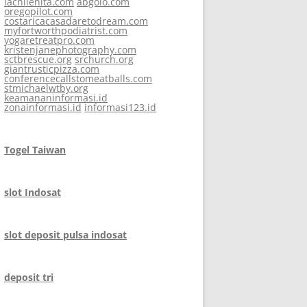
lachilenita.com
abgolo.com
oregopilot.com
costaricacasadaretodream.com
myfortworthpodiatrist.com
yogaretreatpro.com
kristenjanephotography.com
sctbrescue.org
srchurch.org
giantrusticpizza.com
conferencecallstomeatballs.com
stmichaelwtby.org
keamananinformasi.id
zonainformasi.id
informasi123.id
Togel Taiwan
slot Indosat
slot deposit pulsa indosat
deposit tri