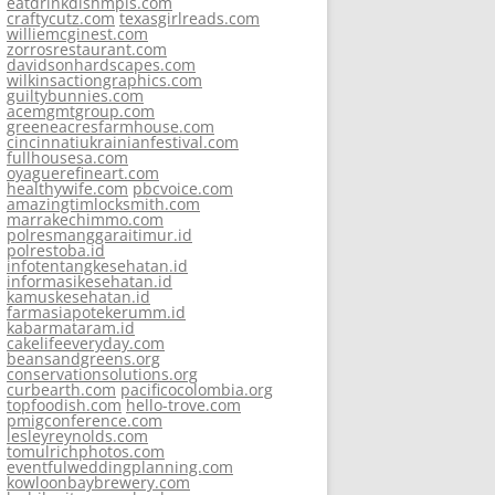
eatdrinkdishmpls.com
craftycutz.com
texasgirlreads.com
williemcginest.com
zorrosrestaurant.com
davidsonhardscapes.com
wilkinsactiongraphics.com
guiltybunnies.com
acemgmtgroup.com
greeneacresfarmhouse.com
cincinnatiukrainianfestival.com
fullhousesa.com
oyaguerefineart.com
healthywife.com
pbcvoice.com
amazingtimlocksmith.com
marrakechimmo.com
polresmanggaraitimur.id
polrestoba.id
infotentangkesehatan.id
informasikesehatan.id
kamuskesehatan.id
farmasiapotekerumm.id
kabarmataram.id
cakelifeeveryday.com
beansandgreens.org
conservationsolutions.org
curbearth.com
pacificocolombia.org
topfoodish.com
hello-trove.com
pmigconference.com
lesleyreynolds.com
tomulrichphotos.com
eventfulweddingplanning.com
kowloonbaybrewery.com