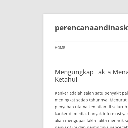
Skip
to
content
perencanaandinask
HOME
Mengungkap Fakta Menar
Ketahui
Kanker adalah salah satu penyakit pa
meningkat setiap tahunnya. Menurut 
penyebab utama kematian di seluruh 
kanker di media, banyak informasi yan
akan mengupas fakta-fakta menarik 
penyakit ini dan pentingnya pencega