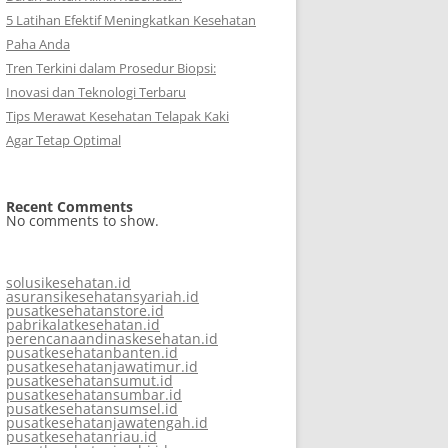
5 Latihan Efektif Meningkatkan Kesehatan
Paha Anda
Tren Terkini dalam Prosedur Biopsi:
Inovasi dan Teknologi Terbaru
Tips Merawat Kesehatan Telapak Kaki
Agar Tetap Optimal
Recent Comments
No comments to show.
solusikesehatan.id
asuransikesehatansyariah.id
pusatkesehatanstore.id
pabrikalatkesehatan.id
perencanaandinaskesehatan.id
pusatkesehatanbanten.id
pusatkesehatanjawatimur.id
pusatkesehatansumut.id
pusatkesehatansumbar.id
pusatkesehatansumsel.id
pusatkesehatanjawatengah.id
pusatkesehatanriau.id