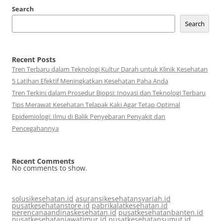
Search
Search
Recent Posts
Tren Terbaru dalam Teknologi Kultur Darah untuk Klinik Kesehatan
5 Latihan Efektif Meningkatkan Kesehatan Paha Anda
Tren Terkini dalam Prosedur Biopsi: Inovasi dan Teknologi Terbaru
Tips Merawat Kesehatan Telapak Kaki Agar Tetap Optimal
Epidemiologi: Ilmu di Balik Penyebaran Penyakit dan
Pencegahannya
Recent Comments
No comments to show.
solusikesehatan.id
asuransikesehatansyariah.id
pusatkesehatanstore.id
pabrikalatkesehatan.id
perencanaandinaskesehatan.id
pusatkesehatanbanten.id
pusatkesehatanjawatimur.id
pusatkesehatansumut.id