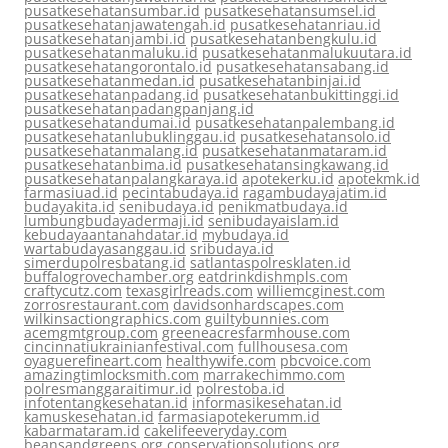
pusatkesehatansumbar.id
pusatkesehatansumsel.id
pusatkesehatanjawatengah.id
pusatkesehatanriau.id
pusatkesehatanjambi.id
pusatkesehatanbengkulu.id
pusatkesehatanmaluku.id
pusatkesehatanmalukuutara.id
pusatkesehatangorontalo.id
pusatkesehatansabang.id
pusatkesehatanmedan.id
pusatkesehatanbinjai.id
pusatkesehatanpadang.id
pusatkesehatanbukittinggi.id
pusatkesehatanpadangpanjang.id
pusatkesehatandumai.id
pusatkesehatanpalembang.id
pusatkesehatanlubuklinggau.id
pusatkesehatansolo.id
pusatkesehatanmalang.id
pusatkesehatanmataram.id
pusatkesehatanbima.id
pusatkesehatansingkawang.id
pusatkesehatanpalangkaraya.id
apotekerku.id
apotekmk.id
farmasiuad.id
pecintabudaya.id
ragambudayajatim.id
budayakita.id
senibudaya.id
penikmatbudaya.id
lumbungbudayadermaji.id
senibudayaislam.id
kebudayaantanahdatar.id
mybudaya.id
wartabudayasanggau.id
sribudaya.id
simerdupolresbatang.id
satlantaspolresklaten.id
buffalogrovechamber.org
eatdrinkdishmpls.com
craftycutz.com
texasgirlreads.com
williemcginest.com
zorrosrestaurant.com
davidsonhardscapes.com
wilkinsactiongraphics.com
guiltybunnies.com
acemgmtgroup.com
greeneacresfarmhouse.com
cincinnatiukrainianfestival.com
fullhousesa.com
oyaguerefineart.com
healthywife.com
pbcvoice.com
amazingtimlocksmith.com
marrakechimmo.com
polresmanggaraitimur.id
polrestoba.id
infotentangkesehatan.id
informasikesehatan.id
kamuskesehatan.id
farmasiapotekerumm.id
kabarmataram.id
cakelifeeveryday.com
beansandgreens.org
conservationsolutions.org