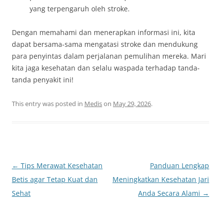
yang terpengaruh oleh stroke.
Dengan memahami dan menerapkan informasi ini, kita
dapat bersama-sama mengatasi stroke dan mendukung
para penyintas dalam perjalanan pemulihan mereka. Mari
kita jaga kesehatan dan selalu waspada terhadap tanda-
tanda penyakit ini!
This entry was posted in
Medis
on
May 29, 2026
.
Post
←
Tips Merawat Kesehatan
Panduan Lengkap
navigation
Betis agar Tetap Kuat dan
Meningkatkan Kesehatan Jari
Sehat
Anda Secara Alami
→