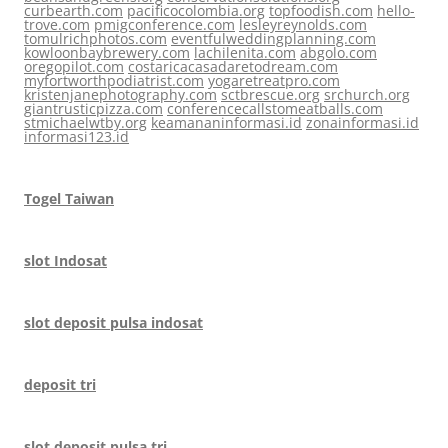
curbearth.com
pacificocolombia.org
topfoodish.com
hello-
trove.com
pmigconference.com
lesleyreynolds.com
tomulrichphotos.com
eventfulweddingplanning.com
kowloonbaybrewery.com
lachilenita.com
abgolo.com
oregopilot.com
costaricacasadaretodream.com
myfortworthpodiatrist.com
yogaretreatpro.com
kristenjanephotography.com
sctbrescue.org
srchurch.org
giantrusticpizza.com
conferencecallstomeatballs.com
stmichaelwtby.org
keamananinformasi.id
zonainformasi.id
informasi123.id
Togel Taiwan
slot Indosat
slot deposit pulsa indosat
deposit tri
slot deposit pulsa tri