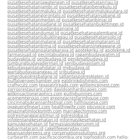
pusatkesehatanjawatengah.id
pusatkesehatanriau.id
pusatkesehatanjambi.id
pusatkesehatanbengkulu.id
pusatkesehatanmaluku.id
pusatkesehatanmalukuutara.id
pusatkesehatangorontalo.id
pusatkesehatansabang.id
pusatkesehatanmedan.id
pusatkesehatanbinjai.id
pusatkesehatanpadang.id
pusatkesehatanbukittinggi.id
pusatkesehatanpadangpanjang.id
pusatkesehatandumai.id
pusatkesehatanpalembang.id
pusatkesehatanlubuklinggau.id
pusatkesehatansolo.id
pusatkesehatanmalang.id
pusatkesehatanmataram.id
pusatkesehatanbima.id
pusatkesehatansingkawang.id
pusatkesehatanpalangkaraya.id
apotekerku.id
apotekmk.id
farmasiuad.id
pecintabudaya.id
ragambudayajatim.id
budayakita.id
senibudaya.id
penikmatbudaya.id
lumbungbudayadermaji.id
senibudayaislam.id
kebudayaantanahdatar.id
mybudaya.id
wartabudayasanggau.id
sribudaya.id
simerdupolresbatang.id
satlantaspolresklaten.id
buffalogrovechamber.org
eatdrinkdishmpls.com
craftycutz.com
texasgirlreads.com
williemcginest.com
zorrosrestaurant.com
davidsonhardscapes.com
wilkinsactiongraphics.com
guiltybunnies.com
acemgmtgroup.com
greeneacresfarmhouse.com
cincinnatiukrainianfestival.com
fullhousesa.com
oyaguerefineart.com
healthywife.com
pbcvoice.com
amazingtimlocksmith.com
marrakechimmo.com
polresmanggaraitimur.id
polrestoba.id
infotentangkesehatan.id
informasikesehatan.id
kamuskesehatan.id
farmasiapotekerumm.id
kabarmataram.id
cakelifeeveryday.com
beansandgreens.org
conservationsolutions.org
curbearth.com
pacificocolombia.org
topfoodish.com
hello-