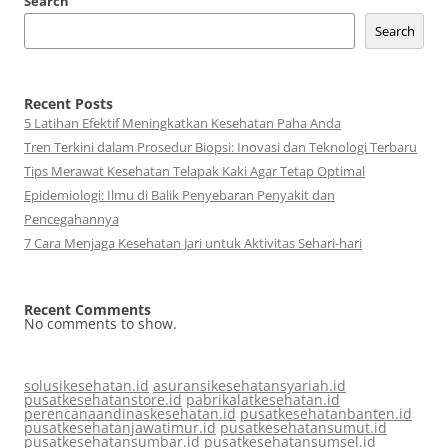
Search
Search
Recent Posts
5 Latihan Efektif Meningkatkan Kesehatan Paha Anda
Tren Terkini dalam Prosedur Biopsi: Inovasi dan Teknologi Terbaru
Tips Merawat Kesehatan Telapak Kaki Agar Tetap Optimal
Epidemiologi: Ilmu di Balik Penyebaran Penyakit dan
Pencegahannya
7 Cara Menjaga Kesehatan Jari untuk Aktivitas Sehari-hari
Recent Comments
No comments to show.
solusikesehatan.id
asuransikesehatansyariah.id
pusatkesehatanstore.id
pabrikalatkesehatan.id
perencanaandinaskesehatan.id
pusatkesehatanbanten.id
pusatkesehatanjawatimur.id
pusatkesehatansumut.id
pusatkesehatansumbar.id
pusatkesehatansumsel.id