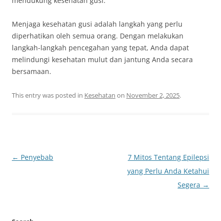
mendukung kesehatan gusi.
Menjaga kesehatan gusi adalah langkah yang perlu
diperhatikan oleh semua orang. Dengan melakukan
langkah-langkah pencegahan yang tepat, Anda dapat
melindungi kesehatan mulut dan jantung Anda secara
bersamaan.
This entry was posted in
Kesehatan
on
November 2, 2025
.
Post
←
Penyebab
7 Mitos Tentang Epilepsi
navigation
yang Perlu Anda Ketahui
Segera
→