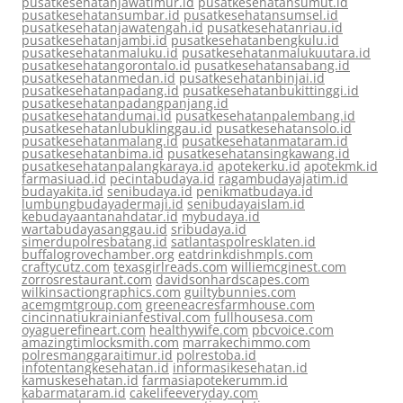
pusatkesehatanjawatimur.id
pusatkesehatansumut.id
pusatkesehatansumbar.id
pusatkesehatansumsel.id
pusatkesehatanjawatengah.id
pusatkesehatanriau.id
pusatkesehatanjambi.id
pusatkesehatanbengkulu.id
pusatkesehatanmaluku.id
pusatkesehatanmalukuutara.id
pusatkesehatangorontalo.id
pusatkesehatansabang.id
pusatkesehatanmedan.id
pusatkesehatanbinjai.id
pusatkesehatanpadang.id
pusatkesehatanbukittinggi.id
pusatkesehatanpadangpanjang.id
pusatkesehatandumai.id
pusatkesehatanpalembang.id
pusatkesehatanlubuklinggau.id
pusatkesehatansolo.id
pusatkesehatanmalang.id
pusatkesehatanmataram.id
pusatkesehatanbima.id
pusatkesehatansingkawang.id
pusatkesehatanpalangkaraya.id
apotekerku.id
apotekmk.id
farmasiuad.id
pecintabudaya.id
ragambudayajatim.id
budayakita.id
senibudaya.id
penikmatbudaya.id
lumbungbudayadermaji.id
senibudayaislam.id
kebudayaantanahdatar.id
mybudaya.id
wartabudayasanggau.id
sribudaya.id
simerdupolresbatang.id
satlantaspolresklaten.id
buffalogrovechamber.org
eatdrinkdishmpls.com
craftycutz.com
texasgirlreads.com
williemcginest.com
zorrosrestaurant.com
davidsonhardscapes.com
wilkinsactiongraphics.com
guiltybunnies.com
acemgmtgroup.com
greeneacresfarmhouse.com
cincinnatiukrainianfestival.com
fullhousesa.com
oyaguerefineart.com
healthywife.com
pbcvoice.com
amazingtimlocksmith.com
marrakechimmo.com
polresmanggaraitimur.id
polrestoba.id
infotentangkesehatan.id
informasikesehatan.id
kamuskesehatan.id
farmasiapotekerumm.id
kabarmataram.id
cakelifeeveryday.com