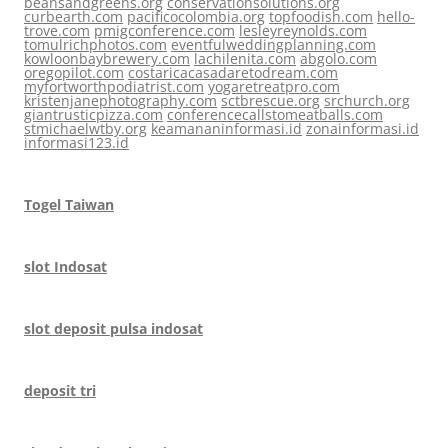
beansandgreens.org
conservationsolutions.org
curbearth.com
pacificocolombia.org
topfoodish.com
hello-
trove.com
pmigconference.com
lesleyreynolds.com
tomulrichphotos.com
eventfulweddingplanning.com
kowloonbaybrewery.com
lachilenita.com
abgolo.com
oregopilot.com
costaricacasadaretodream.com
myfortworthpodiatrist.com
yogaretreatpro.com
kristenjanephotography.com
sctbrescue.org
srchurch.org
giantrusticpizza.com
conferencecallstomeatballs.com
stmichaelwtby.org
keamananinformasi.id
zonainformasi.id
informasi123.id
Togel Taiwan
slot Indosat
slot deposit pulsa indosat
deposit tri