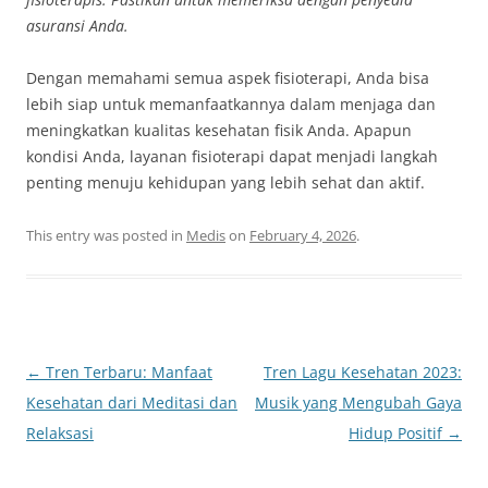
asuransi Anda.
Dengan memahami semua aspek fisioterapi, Anda bisa
lebih siap untuk memanfaatkannya dalam menjaga dan
meningkatkan kualitas kesehatan fisik Anda. Apapun
kondisi Anda, layanan fisioterapi dapat menjadi langkah
penting menuju kehidupan yang lebih sehat dan aktif.
This entry was posted in
Medis
on
February 4, 2026
.
Post
←
Tren Terbaru: Manfaat
Tren Lagu Kesehatan 2023:
navigation
Kesehatan dari Meditasi dan
Musik yang Mengubah Gaya
Relaksasi
Hidup Positif
→