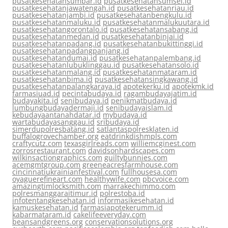
pusatkesehatansumbar.id
pusatkesehatansumsel.id
pusatkesehatanjawatengah.id
pusatkesehatanriau.id
pusatkesehatanjambi.id
pusatkesehatanbengkulu.id
pusatkesehatanmaluku.id
pusatkesehatanmalukuutara.id
pusatkesehatangorontalo.id
pusatkesehatansabang.id
pusatkesehatanmedan.id
pusatkesehatanbinjai.id
pusatkesehatanpadang.id
pusatkesehatanbukittinggi.id
pusatkesehatanpadangpanjang.id
pusatkesehatandumai.id
pusatkesehatanpalembang.id
pusatkesehatanlubuklinggau.id
pusatkesehatansolo.id
pusatkesehatanmalang.id
pusatkesehatanmataram.id
pusatkesehatanbima.id
pusatkesehatansingkawang.id
pusatkesehatanpalangkaraya.id
apotekerku.id
apotekmk.id
farmasiuad.id
pecintabudaya.id
ragambudayajatim.id
budayakita.id
senibudaya.id
penikmatbudaya.id
lumbungbudayadermaji.id
senibudayaislam.id
kebudayaantanahdatar.id
mybudaya.id
wartabudayasanggau.id
sribudaya.id
simerdupolresbatang.id
satlantaspolresklaten.id
buffalogrovechamber.org
eatdrinkdishmpls.com
craftycutz.com
texasgirlreads.com
williemcginest.com
zorrosrestaurant.com
davidsonhardscapes.com
wilkinsactiongraphics.com
guiltybunnies.com
acemgmtgroup.com
greeneacresfarmhouse.com
cincinnatiukrainianfestival.com
fullhousesa.com
oyaguerefineart.com
healthywife.com
pbcvoice.com
amazingtimlocksmith.com
marrakechimmo.com
polresmanggaraitimur.id
polrestoba.id
infotentangkesehatan.id
informasikesehatan.id
kamuskesehatan.id
farmasiapotekerumm.id
kabarmataram.id
cakelifeeveryday.com
beansandgreens.org
conservationsolutions.org