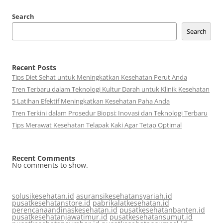
Search
Search
Recent Posts
Tips Diet Sehat untuk Meningkatkan Kesehatan Perut Anda
Tren Terbaru dalam Teknologi Kultur Darah untuk Klinik Kesehatan
5 Latihan Efektif Meningkatkan Kesehatan Paha Anda
Tren Terkini dalam Prosedur Biopsi: Inovasi dan Teknologi Terbaru
Tips Merawat Kesehatan Telapak Kaki Agar Tetap Optimal
Recent Comments
No comments to show.
solusikesehatan.id
asuransikesehatansyariah.id
pusatkesehatanstore.id
pabrikalatkesehatan.id
perencanaandinaskesehatan.id
pusatkesehatanbanten.id
pusatkesehatanjawatimur.id
pusatkesehatansumut.id