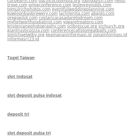
curbearth.com
pacificocolombia.org
topfoodish.com
hello-
trove.com
pmigconference.com
lesleyreynolds.com
tomulrichphotos.com
eventfulweddingplanning.com
kowloonbaybrewery.com
lachilenita.com
abgolo.com
oregopilot.com
costaricacasadaretodream.com
myfortworthpodiatrist.com
yogaretreatpro.com
kristenjanephotography.com
sctbrescue.org
srchurch.org
giantrusticpizza.com
conferencecallstomeatballs.com
stmichaelwtby.org
keamananinformasi.id
zonainformasi.id
informasi123.id
Togel Taiwan
slot Indosat
slot deposit pulsa indosat
deposit tri
slot deposit pulsa tri