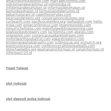
amazingtimlocksmith.com
marrakechimmo.com
polresmanggaraitimur.id
polrestoba.id
infotentangkesehatan.id
informasikesehatan.id
kamuskesehatan.id
farmasiapotekerumm.id
kabarmataram.id
cakelifeeveryday.com
beansandgreens.org
conservationsolutions.org
curbearth.com
pacificocolombia.org
topfoodish.com
hello-
trove.com
pmigconference.com
lesleyreynolds.com
tomulrichphotos.com
eventfulweddingplanning.com
kowloonbaybrewery.com
lachilenita.com
abgolo.com
oregopilot.com
costaricacasadaretodream.com
myfortworthpodiatrist.com
yogaretreatpro.com
kristenjanephotography.com
sctbrescue.org
srchurch.org
giantrusticpizza.com
conferencecallstomeatballs.com
stmichaelwtby.org
keamananinformasi.id
zonainformasi.id
informasi123.id
Togel Taiwan
slot Indosat
slot deposit pulsa indosat