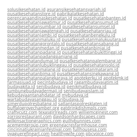
solusikesehatan.id
asuransikesehatansyariah.id
pusatkesehatanstore.id
pabrikalatkesehatan.id
perencanaandinaskesehatan.id
pusatkesehatanbanten.id
pusatkesehatanjawatimur.id
pusatkesehatansumut.id
pusatkesehatansumbar.id
pusatkesehatansumsel.id
pusatkesehatanjawatengah.id
pusatkesehatanriau.id
pusatkesehatanjambi.id
pusatkesehatanbengkulu.id
pusatkesehatanmaluku.id
pusatkesehatanmalukuutara.id
pusatkesehatangorontalo.id
pusatkesehatansabang.id
pusatkesehatanmedan.id
pusatkesehatanbinjai.id
pusatkesehatanpadang.id
pusatkesehatanbukittinggi.id
pusatkesehatanpadangpanjang.id
pusatkesehatandumai.id
pusatkesehatanpalembang.id
pusatkesehatanlubuklinggau.id
pusatkesehatansolo.id
pusatkesehatanmalang.id
pusatkesehatanmataram.id
pusatkesehatanbima.id
pusatkesehatansingkawang.id
pusatkesehatanpalangkaraya.id
apotekerku.id
apotekmk.id
farmasiuad.id
pecintabudaya.id
ragambudayajatim.id
budayakita.id
senibudaya.id
penikmatbudaya.id
lumbungbudayadermaji.id
senibudayaislam.id
kebudayaantanahdatar.id
mybudaya.id
wartabudayasanggau.id
sribudaya.id
simerdupolresbatang.id
satlantaspolresklaten.id
buffalogrovechamber.org
eatdrinkdishmpls.com
craftycutz.com
texasgirlreads.com
williemcginest.com
zorrosrestaurant.com
davidsonhardscapes.com
wilkinsactiongraphics.com
guiltybunnies.com
acemgmtgroup.com
greeneacresfarmhouse.com
cincinnatiukrainianfestival.com
fullhousesa.com
oyaguerefineart.com
healthywife.com
pbcvoice.com