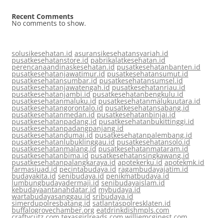
Recent Comments
No comments to show.
solusikesehatan.id
asuransikesehatansyariah.id
pusatkesehatanstore.id
pabrikalatkesehatan.id
perencanaandinaskesehatan.id
pusatkesehatanbanten.id
pusatkesehatanjawatimur.id
pusatkesehatansumut.id
pusatkesehatansumbar.id
pusatkesehatansumsel.id
pusatkesehatanjawatengah.id
pusatkesehatanriau.id
pusatkesehatanjambi.id
pusatkesehatanbengkulu.id
pusatkesehatanmaluku.id
pusatkesehatanmalukuutara.id
pusatkesehatangorontalo.id
pusatkesehatansabang.id
pusatkesehatanmedan.id
pusatkesehatanbinjai.id
pusatkesehatanpadang.id
pusatkesehatanbukittinggi.id
pusatkesehatanpadangpanjang.id
pusatkesehatandumai.id
pusatkesehatanpalembang.id
pusatkesehatanlubuklinggau.id
pusatkesehatansolo.id
pusatkesehatanmalang.id
pusatkesehatanmataram.id
pusatkesehatanbima.id
pusatkesehatansingkawang.id
pusatkesehatanpalangkaraya.id
apotekerku.id
apotekmk.id
farmasiuad.id
pecintabudaya.id
ragambudayajatim.id
budayakita.id
senibudaya.id
penikmatbudaya.id
lumbungbudayadermaji.id
senibudayaislam.id
kebudayaantanahdatar.id
mybudaya.id
wartabudayasanggau.id
sribudaya.id
simerdupolresbatang.id
satlantaspolresklaten.id
buffalogrovechamber.org
eatdrinkdishmpls.com
craftycutz.com
texasgirlreads.com
williemcginest.com