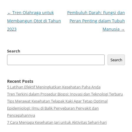
Post
←
Tren Olahraga untuk
Pembuluh Darah: Fungsi dan
navigation
Membangun Otot di Tahun
Peran Penting dalam Tubuh
2023
Manusia
→
Search
Search
Recent Posts
5 Latihan Efektif Meningkatkan Kesehatan Paha Anda
Tren Terkini dalam Prosedur Biopsi: Inovasi dan Teknologi Terbaru
Tips Merawat Kesehatan Telapak Kaki Agar Tetap Optimal
Epidemiologi: Ilmu di Balik Penyebaran Penyakit dan
Pencegahannya
7 Cara Menjaga Kesehatan Jari untuk Aktivitas Sehari-hari