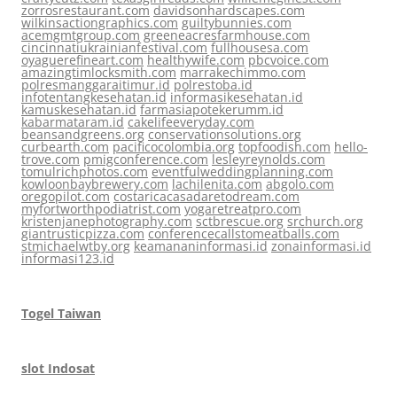
zorrosrestaurant.com
davidsonhardscapes.com
wilkinsactiongraphics.com
guiltybunnies.com
acemgmtgroup.com
greeneacresfarmhouse.com
cincinnatiukrainianfestival.com
fullhousesa.com
oyaguerefineart.com
healthywife.com
pbcvoice.com
amazingtimlocksmith.com
marrakechimmo.com
polresmanggaraitimur.id
polrestoba.id
infotentangkesehatan.id
informasikesehatan.id
kamuskesehatan.id
farmasiapotekerumm.id
kabarmataram.id
cakelifeeveryday.com
beansandgreens.org
conservationsolutions.org
curbearth.com
pacificocolombia.org
topfoodish.com
hello-
trove.com
pmigconference.com
lesleyreynolds.com
tomulrichphotos.com
eventfulweddingplanning.com
kowloonbaybrewery.com
lachilenita.com
abgolo.com
oregopilot.com
costaricacasadaretodream.com
myfortworthpodiatrist.com
yogaretreatpro.com
kristenjanephotography.com
sctbrescue.org
srchurch.org
giantrusticpizza.com
conferencecallstomeatballs.com
stmichaelwtby.org
keamananinformasi.id
zonainformasi.id
informasi123.id
Togel Taiwan
slot Indosat