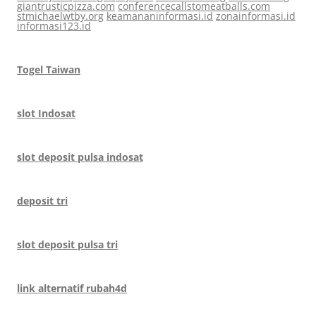
giantrusticpizza.com
conferencecallstomeatballs.com
stmichaelwtby.org
keamananinformasi.id
zonainformasi.id
informasi123.id
Togel Taiwan
slot Indosat
slot deposit pulsa indosat
deposit tri
slot deposit pulsa tri
link alternatif rubah4d