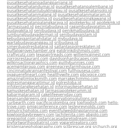
pusatkesehatanpadangpanjang.id
pusatkesehatandumai.id
pusatkesehatanpalembang.id
pusatkesehatanlubuklinggau.id
pusatkesehatansolo.id
pusatkesehatanmalang.id
pusatkesehatanmataram.id
pusatkesehatanbima.id
pusatkesehatansingkawang.id
pusatkesehatanpalangkaraya.id
apotekerku.id
apotekmk.id
farmasiuad.id
pecintabudaya.id
ragambudayajatim.id
budayakita.id
senibudaya.id
penikmatbudaya.id
lumbungbudayadermaji.id
senibudayaislam.id
kebudayaantanahdatar.id
mybudaya.id
wartabudayasanggau.id
sribudaya.id
simerdupolresbatang.id
satlantaspolresklaten.id
buffalogrovechamber.org
eatdrinkdishmpls.com
craftycutz.com
texasgirlreads.com
williemcginest.com
zorrosrestaurant.com
davidsonhardscapes.com
wilkinsactiongraphics.com
guiltybunnies.com
acemgmtgroup.com
greeneacresfarmhouse.com
cincinnatiukrainianfestival.com
fullhousesa.com
oyaguerefineart.com
healthywife.com
pbcvoice.com
amazingtimlocksmith.com
marrakechimmo.com
polresmanggaraitimur.id
polrestoba.id
infotentangkesehatan.id
informasikesehatan.id
kamuskesehatan.id
farmasiapotekerumm.id
kabarmataram.id
cakelifeeveryday.com
beansandgreens.org
conservationsolutions.org
curbearth.com
pacificocolombia.org
topfoodish.com
hello-
trove.com
pmigconference.com
lesleyreynolds.com
tomulrichphotos.com
eventfulweddingplanning.com
kowloonbaybrewery.com
lachilenita.com
abgolo.com
oregopilot.com
costaricacasadaretodream.com
myfortworthpodiatrist.com
yogaretreatpro.com
kristenjanephotography.com
sctbrescue.org
srchurch.org