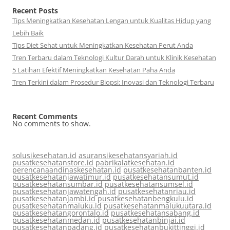
Recent Posts
Tips Meningkatkan Kesehatan Lengan untuk Kualitas Hidup yang
Lebih Baik
Tips Diet Sehat untuk Meningkatkan Kesehatan Perut Anda
Tren Terbaru dalam Teknologi Kultur Darah untuk Klinik Kesehatan
5 Latihan Efektif Meningkatkan Kesehatan Paha Anda
Tren Terkini dalam Prosedur Biopsi: Inovasi dan Teknologi Terbaru
Recent Comments
No comments to show.
solusikesehatan.id
asuransikesehatansyariah.id
pusatkesehatanstore.id
pabrikalatkesehatan.id
perencanaandinaskesehatan.id
pusatkesehatanbanten.id
pusatkesehatanjawatimur.id
pusatkesehatansumut.id
pusatkesehatansumbar.id
pusatkesehatansumsel.id
pusatkesehatanjawatengah.id
pusatkesehatanriau.id
pusatkesehatanjambi.id
pusatkesehatanbengkulu.id
pusatkesehatanmaluku.id
pusatkesehatanmalukuutara.id
pusatkesehatangorontalo.id
pusatkesehatansabang.id
pusatkesehatanmedan.id
pusatkesehatanbinjai.id
pusatkesehatanpadang.id
pusatkesehatanbukittinggi.id