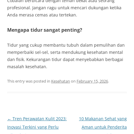
Cobalah berbicara dengan teman dekat atau seorang
profesional. Jangan ragu untuk mencari dukungan ketika
Anda merasa cemas atau tertekan.
Mengapa tidur sangat penting?
Tidur yang cukup membantu tubuh dalam pemulihan dan
memperbaiki sel-sel, serta mendukung kesehatan mental
dan fisik. Kekurangan tidur dapat menyebabkan berbagai
masalah kesehatan.
This entry was posted in
Kesehatan
on
February 15, 2026
.
Post
←
Tren Perawatan Kulit 2023:
10 Makanan Sehat yang
navigation
Inovasi Terkini yang Perlu
Aman untuk Penderita