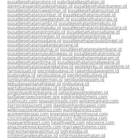
pusatkesehatanstore.id
pabrikalatkesehatan.id
perencanaandinaskesehatan.id
pusatkesehatanbanten.id
pusatkesehatanjawatimur.id
pusatkesehatansumut.id
pusatkesehatansumbar.id
pusatkesehatansumsel.id
pusatkesehatanjawatengah.id
pusatkesehatanriau.id
pusatkesehatanjambi.id
pusatkesehatanbengkulu.id
pusatkesehatanmaluku.id
pusatkesehatanmalukuutara.id
pusatkesehatangorontalo.id
pusatkesehatansabang.id
pusatkesehatanmedan.id
pusatkesehatanbinjai.id
pusatkesehatanpadang.id
pusatkesehatanbukittinggi.id
pusatkesehatanpadangpanjang.id
pusatkesehatandumai.id
pusatkesehatanpalembang.id
pusatkesehatanlubuklinggau.id
pusatkesehatansolo.id
pusatkesehatanmalang.id
pusatkesehatanmataram.id
pusatkesehatanbima.id
pusatkesehatansingkawang.id
pusatkesehatanpalangkaraya.id
apotekerku.id
apotekmk.id
farmasiuad.id
pecintabudaya.id
ragambudayajatim.id
budayakita.id
senibudaya.id
penikmatbudaya.id
lumbungbudayadermaji.id
senibudayaislam.id
kebudayaantanahdatar.id
mybudaya.id
wartabudayasanggau.id
sribudaya.id
simerdupolresbatang.id
satlantaspolresklaten.id
buffalogrovechamber.org
eatdrinkdishmpls.com
craftycutz.com
texasgirlreads.com
williemcginest.com
zorrosrestaurant.com
davidsonhardscapes.com
wilkinsactiongraphics.com
guiltybunnies.com
acemgmtgroup.com
greeneacresfarmhouse.com
cincinnatiukrainianfestival.com
fullhousesa.com
oyaguerefineart.com
healthywife.com
pbcvoice.com
amazingtimlocksmith.com
marrakechimmo.com
polresmanggaraitimur.id
polrestoba.id
infotentangkesehatan.id
informasikesehatan.id