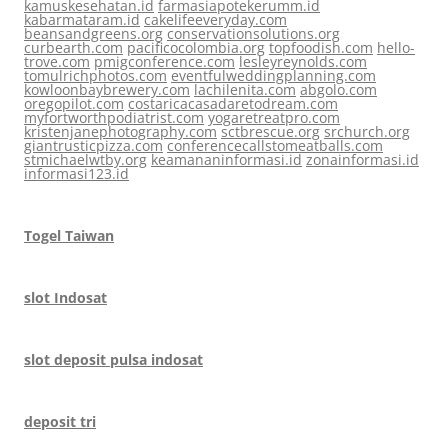
kamuskesehatan.id
farmasiapotekerumm.id
kabarmataram.id
cakelifeeveryday.com
beansandgreens.org
conservationsolutions.org
curbearth.com
pacificocolombia.org
topfoodish.com
hello-
trove.com
pmigconference.com
lesleyreynolds.com
tomulrichphotos.com
eventfulweddingplanning.com
kowloonbaybrewery.com
lachilenita.com
abgolo.com
oregopilot.com
costaricacasadaretodream.com
myfortworthpodiatrist.com
yogaretreatpro.com
kristenjanephotography.com
sctbrescue.org
srchurch.org
giantrusticpizza.com
conferencecallstomeatballs.com
stmichaelwtby.org
keamananinformasi.id
zonainformasi.id
informasi123.id
Togel Taiwan
slot Indosat
slot deposit pulsa indosat
deposit tri