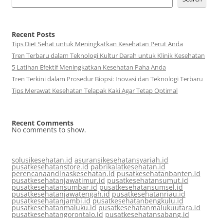
Recent Posts
Tips Diet Sehat untuk Meningkatkan Kesehatan Perut Anda
Tren Terbaru dalam Teknologi Kultur Darah untuk Klinik Kesehatan
5 Latihan Efektif Meningkatkan Kesehatan Paha Anda
Tren Terkini dalam Prosedur Biopsi: Inovasi dan Teknologi Terbaru
Tips Merawat Kesehatan Telapak Kaki Agar Tetap Optimal
Recent Comments
No comments to show.
solusikesehatan.id
asuransikesehatansyariah.id
pusatkesehatanstore.id
pabrikalatkesehatan.id
perencanaandinaskesehatan.id
pusatkesehatanbanten.id
pusatkesehatanjawatimur.id
pusatkesehatansumut.id
pusatkesehatansumbar.id
pusatkesehatansumsel.id
pusatkesehatanjawatengah.id
pusatkesehatanriau.id
pusatkesehatanjambi.id
pusatkesehatanbengkulu.id
pusatkesehatanmaluku.id
pusatkesehatanmalukuutara.id
pusatkesehatangorontalo.id
pusatkesehatansabang.id