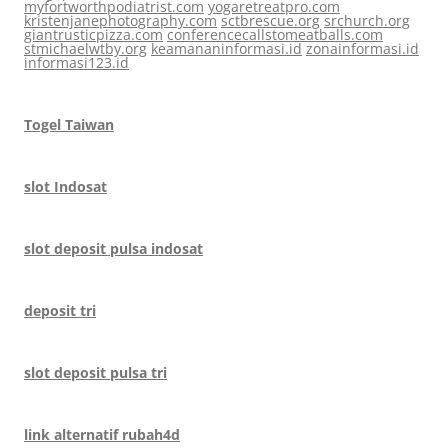
myfortworthpodiatrist.com
yogaretreatpro.com
kristenjanephotography.com
sctbrescue.org
srchurch.org
giantrusticpizza.com
conferencecallstomeatballs.com
stmichaelwtby.org
keamananinformasi.id
zonainformasi.id
informasi123.id
Togel Taiwan
slot Indosat
slot deposit pulsa indosat
deposit tri
slot deposit pulsa tri
link alternatif rubah4d