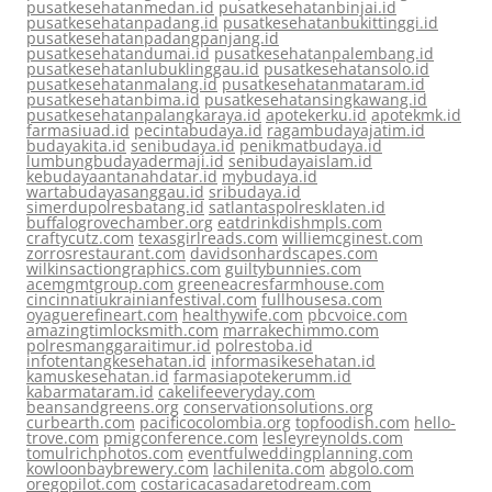
pusatkesehatanmedan.id
pusatkesehatanbinjai.id
pusatkesehatanpadang.id
pusatkesehatanbukittinggi.id
pusatkesehatanpadangpanjang.id
pusatkesehatandumai.id
pusatkesehatanpalembang.id
pusatkesehatanlubuklinggau.id
pusatkesehatansolo.id
pusatkesehatanmalang.id
pusatkesehatanmataram.id
pusatkesehatanbima.id
pusatkesehatansingkawang.id
pusatkesehatanpalangkaraya.id
apotekerku.id
apotekmk.id
farmasiuad.id
pecintabudaya.id
ragambudayajatim.id
budayakita.id
senibudaya.id
penikmatbudaya.id
lumbungbudayadermaji.id
senibudayaislam.id
kebudayaantanahdatar.id
mybudaya.id
wartabudayasanggau.id
sribudaya.id
simerdupolresbatang.id
satlantaspolresklaten.id
buffalogrovechamber.org
eatdrinkdishmpls.com
craftycutz.com
texasgirlreads.com
williemcginest.com
zorrosrestaurant.com
davidsonhardscapes.com
wilkinsactiongraphics.com
guiltybunnies.com
acemgmtgroup.com
greeneacresfarmhouse.com
cincinnatiukrainianfestival.com
fullhousesa.com
oyaguerefineart.com
healthywife.com
pbcvoice.com
amazingtimlocksmith.com
marrakechimmo.com
polresmanggaraitimur.id
polrestoba.id
infotentangkesehatan.id
informasikesehatan.id
kamuskesehatan.id
farmasiapotekerumm.id
kabarmataram.id
cakelifeeveryday.com
beansandgreens.org
conservationsolutions.org
curbearth.com
pacificocolombia.org
topfoodish.com
hello-
trove.com
pmigconference.com
lesleyreynolds.com
tomulrichphotos.com
eventfulweddingplanning.com
kowloonbaybrewery.com
lachilenita.com
abgolo.com
oregopilot.com
costaricacasadaretodream.com