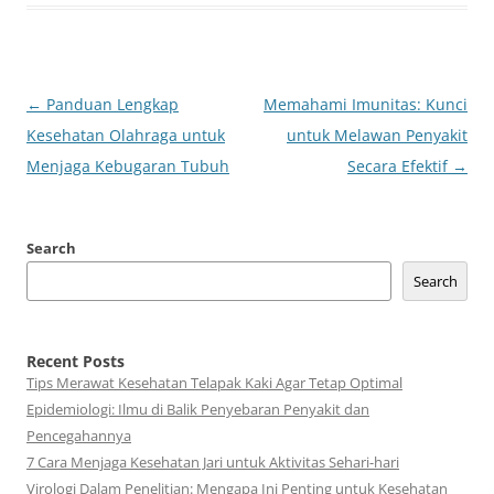
Post
←
Panduan Lengkap
Memahami Imunitas: Kunci
navigation
Kesehatan Olahraga untuk
untuk Melawan Penyakit
Menjaga Kebugaran Tubuh
Secara Efektif
→
Search
Search
Recent Posts
Tips Merawat Kesehatan Telapak Kaki Agar Tetap Optimal
Epidemiologi: Ilmu di Balik Penyebaran Penyakit dan
Pencegahannya
7 Cara Menjaga Kesehatan Jari untuk Aktivitas Sehari-hari
Virologi Dalam Penelitian: Mengapa Ini Penting untuk Kesehatan