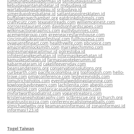
lumbungbudayadermaji.id
senibudayaislam.id
kebudayaantanahdatar.id
mybudaya.id
wartabudayasanggau.id
sribudaya.id
simerdupolresbatang.id
satlantaspolresklaten.id
buffalogrovechamber.org
eatdrinkdishmpls.com
craftycutz.com
texasgirlreads.com
williemcginest.com
zorrosrestaurant.com
davidsonhardscapes.com
wilkinsactiongraphics.com
guiltybunnies.com
acemgmtgroup.com
greeneacresfarmhouse.com
cincinnatiukrainianfestival.com
fullhousesa.com
oyaguerefineart.com
healthywife.com
pbcvoice.com
amazingtimlocksmith.com
marrakechimmo.com
polresmanggaraitimur.id
polrestoba.id
infotentangkesehatan.id
informasikesehatan.id
kamuskesehatan.id
farmasiapotekerumm.id
kabarmataram.id
cakelifeeveryday.com
beansandgreens.org
conservationsolutions.org
curbearth.com
pacificocolombia.org
topfoodish.com
hello-
trove.com
pmigconference.com
lesleyreynolds.com
tomulrichphotos.com
eventfulweddingplanning.com
kowloonbaybrewery.com
lachilenita.com
abgolo.com
oregopilot.com
costaricacasadaretodream.com
myfortworthpodiatrist.com
yogaretreatpro.com
kristenjanephotography.com
sctbrescue.org
srchurch.org
giantrusticpizza.com
conferencecallstomeatballs.com
stmichaelwtby.org
keamananinformasi.id
zonainformasi.id
informasi123.id
Togel Taiwan