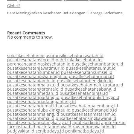
Global?
Cara Meningkatkan Kesehatan Betis dengan Olahraga Sederhana
Recent Comments
No comments to show.
solusikesehatan.id
asuransikesehatansyariah.id
pusatkesehatanstore.id
pabrikalatkesehatan.id
perencanaandinaskesehatan.id
pusatkesehatanbanten.id
pusatkesehatanjawatimur.id
pusatkesehatansumut.id
pusatkesehatansumbar.id
pusatkesehatansumsel.id
pusatkesehatanjawatengah.id
pusatkesehatanriau.id
pusatkesehatanjambi.id
pusatkesehatanbengkulu.id
pusatkesehatanmaluku.id
pusatkesehatanmalukuutara.id
pusatkesehatangorontalo.id
pusatkesehatansabang.id
pusatkesehatanmedan.id
pusatkesehatanbinjai.id
pusatkesehatanpadang.id
pusatkesehatanbukittinggi.id
pusatkesehatanpadangpanjang.id
pusatkesehatandumai.id
pusatkesehatanpalembang.id
pusatkesehatanlubuklinggau.id
pusatkesehatansolo.id
pusatkesehatanmalang.id
pusatkesehatanmataram.id
pusatkesehatanbima.id
pusatkesehatansingkawang.id
pusatkesehatanpalangkaraya.id
apotekerku.id
apotekmk.id
farmasiuad.id
pecintabudaya.id
ragambudayajatim.id
budayakita.id
senibudaya.id
penikmatbudaya.id