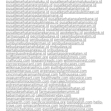
pusatkesehatanmaluku.id
pusatkesehatanmalukuutara.id
pusatkesehatangorontalo.id
pusatkesehatansabang.id
pusatkesehatanmedan.id
pusatkesehatanbinjai.id
pusatkesehatanpadang.id
pusatkesehatanbukittinggi.id
pusatkesehatanpadangpanjang.id
pusatkesehatandumai.id
pusatkesehatanpalembang.id
pusatkesehatanlubuklinggau.id
pusatkesehatansolo.id
pusatkesehatanmalang.id
pusatkesehatanmataram.id
pusatkesehatanbima.id
pusatkesehatansingkawang.id
pusatkesehatanpalangkaraya.id
apotekerku.id
apotekmk.id
farmasiuad.id
pecintabudaya.id
ragambudayajatim.id
budayakita.id
senibudaya.id
penikmatbudaya.id
lumbungbudayadermaji.id
senibudayaislam.id
kebudayaantanahdatar.id
mybudaya.id
wartabudayasanggau.id
sribudaya.id
simerdupolresbatang.id
satlantaspolresklaten.id
buffalogrovechamber.org
eatdrinkdishmpls.com
craftycutz.com
texasgirlreads.com
williemcginest.com
zorrosrestaurant.com
davidsonhardscapes.com
wilkinsactiongraphics.com
guiltybunnies.com
acemgmtgroup.com
greeneacresfarmhouse.com
cincinnatiukrainianfestival.com
fullhousesa.com
oyaguerefineart.com
healthywife.com
pbcvoice.com
amazingtimlocksmith.com
marrakechimmo.com
polresmanggaraitimur.id
polrestoba.id
infotentangkesehatan.id
informasikesehatan.id
kamuskesehatan.id
farmasiapotekerumm.id
kabarmataram.id
cakelifeeveryday.com
beansandgreens.org
conservationsolutions.org
curbearth.com
pacificocolombia.org
topfoodish.com
hello-
trove.com
pmigconference.com
lesleyreynolds.com
tomulrichphotos.com
eventfulweddingplanning.com