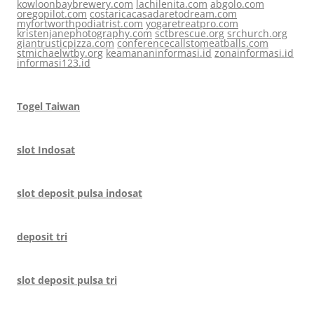
kowloonbaybrewery.com
lachilenita.com
abgolo.com
oregopilot.com
costaricacasadaretodream.com
myfortworthpodiatrist.com
yogaretreatpro.com
kristenjanephotography.com
sctbrescue.org
srchurch.org
giantrusticpizza.com
conferencecallstomeatballs.com
stmichaelwtby.org
keamananinformasi.id
zonainformasi.id
informasi123.id
Togel Taiwan
slot Indosat
slot deposit pulsa indosat
deposit tri
slot deposit pulsa tri