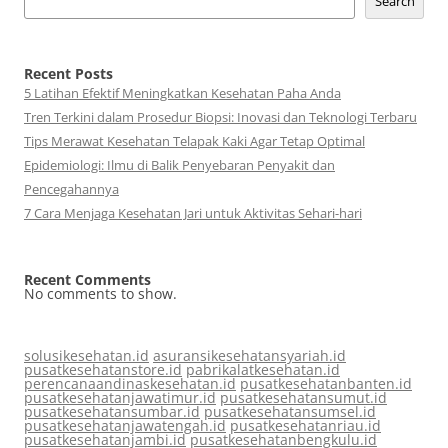
Search
Recent Posts
5 Latihan Efektif Meningkatkan Kesehatan Paha Anda
Tren Terkini dalam Prosedur Biopsi: Inovasi dan Teknologi Terbaru
Tips Merawat Kesehatan Telapak Kaki Agar Tetap Optimal
Epidemiologi: Ilmu di Balik Penyebaran Penyakit dan
Pencegahannya
7 Cara Menjaga Kesehatan Jari untuk Aktivitas Sehari-hari
Recent Comments
No comments to show.
solusikesehatan.id
asuransikesehatansyariah.id
pusatkesehatanstore.id
pabrikalatkesehatan.id
perencanaandinaskesehatan.id
pusatkesehatanbanten.id
pusatkesehatanjawatimur.id
pusatkesehatansumut.id
pusatkesehatansumbar.id
pusatkesehatansumsel.id
pusatkesehatanjawatengah.id
pusatkesehatanriau.id
pusatkesehatanjambi.id
pusatkesehatanbengkulu.id