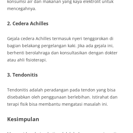
konsumsi air dan makanan yang kaya elektrolit untuk
mencegahnya.
2. Cedera Achilles
Gejala cedera Achilles termasuk nyeri tenggorokan di
bagian belakang pergelangan kaki. Jika ada gejala ini,
berhenti berolahraga dan konsultasikan dengan dokter
atau ahli fisioterapi.
3. Tendonitis
Tendonitis adalah peradangan pada tendon yang bisa
disebabkan oleh penggunaan berlebihan. Istirahat dan
terapi fisik bisa membantu mengatasi masalah ini.
Kesimpulan