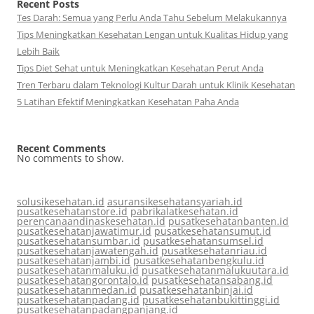
Recent Posts
Tes Darah: Semua yang Perlu Anda Tahu Sebelum Melakukannya
Tips Meningkatkan Kesehatan Lengan untuk Kualitas Hidup yang
Lebih Baik
Tips Diet Sehat untuk Meningkatkan Kesehatan Perut Anda
Tren Terbaru dalam Teknologi Kultur Darah untuk Klinik Kesehatan
5 Latihan Efektif Meningkatkan Kesehatan Paha Anda
Recent Comments
No comments to show.
solusikesehatan.id
asuransikesehatansyariah.id
pusatkesehatanstore.id
pabrikalatkesehatan.id
perencanaandinaskesehatan.id
pusatkesehatanbanten.id
pusatkesehatanjawatimur.id
pusatkesehatansumut.id
pusatkesehatansumbar.id
pusatkesehatansumsel.id
pusatkesehatanjawatengah.id
pusatkesehatanriau.id
pusatkesehatanjambi.id
pusatkesehatanbengkulu.id
pusatkesehatanmaluku.id
pusatkesehatanmalukuutara.id
pusatkesehatangorontalo.id
pusatkesehatansabang.id
pusatkesehatanmedan.id
pusatkesehatanbinjai.id
pusatkesehatanpadang.id
pusatkesehatanbukittinggi.id
pusatkesehatanpadangpanjang.id