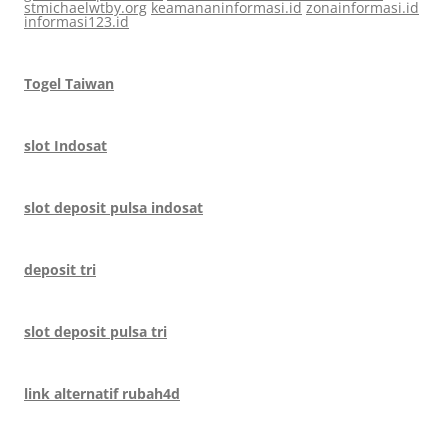
stmichaelwtby.org
keamananinformasi.id
zonainformasi.id
informasi123.id
Togel Taiwan
slot Indosat
slot deposit pulsa indosat
deposit tri
slot deposit pulsa tri
link alternatif rubah4d