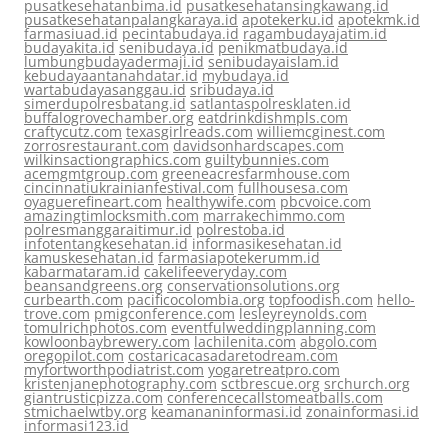
pusatkesehatanbima.id
pusatkesehatansingkawang.id
pusatkesehatanpalangkaraya.id
apotekerku.id
apotekmk.id
farmasiuad.id
pecintabudaya.id
ragambudayajatim.id
budayakita.id
senibudaya.id
penikmatbudaya.id
lumbungbudayadermaji.id
senibudayaislam.id
kebudayaantanahdatar.id
mybudaya.id
wartabudayasanggau.id
sribudaya.id
simerdupolresbatang.id
satlantaspolresklaten.id
buffalogrovechamber.org
eatdrinkdishmpls.com
craftycutz.com
texasgirlreads.com
williemcginest.com
zorrosrestaurant.com
davidsonhardscapes.com
wilkinsactiongraphics.com
guiltybunnies.com
acemgmtgroup.com
greeneacresfarmhouse.com
cincinnatiukrainianfestival.com
fullhousesa.com
oyaguerefineart.com
healthywife.com
pbcvoice.com
amazingtimlocksmith.com
marrakechimmo.com
polresmanggaraitimur.id
polrestoba.id
infotentangkesehatan.id
informasikesehatan.id
kamuskesehatan.id
farmasiapotekerumm.id
kabarmataram.id
cakelifeeveryday.com
beansandgreens.org
conservationsolutions.org
curbearth.com
pacificocolombia.org
topfoodish.com
hello-
trove.com
pmigconference.com
lesleyreynolds.com
tomulrichphotos.com
eventfulweddingplanning.com
kowloonbaybrewery.com
lachilenita.com
abgolo.com
oregopilot.com
costaricacasadaretodream.com
myfortworthpodiatrist.com
yogaretreatpro.com
kristenjanephotography.com
sctbrescue.org
srchurch.org
giantrusticpizza.com
conferencecallstomeatballs.com
stmichaelwtby.org
keamananinformasi.id
zonainformasi.id
informasi123.id