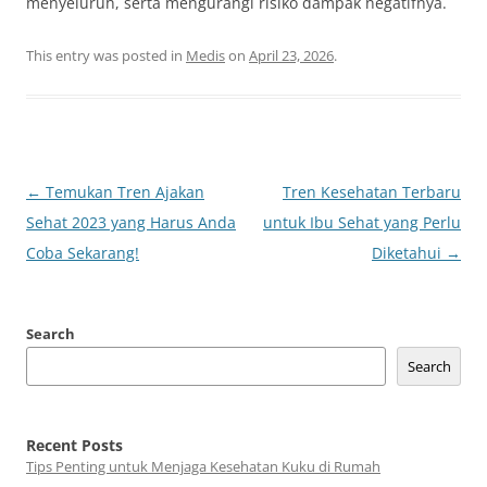
menyeluruh, serta mengurangi risiko dampak negatifnya.
This entry was posted in
Medis
on
April 23, 2026
.
Post
←
Temukan Tren Ajakan
Tren Kesehatan Terbaru
navigation
Sehat 2023 yang Harus Anda
untuk Ibu Sehat yang Perlu
Coba Sekarang!
Diketahui
→
Search
Search
Recent Posts
Tips Penting untuk Menjaga Kesehatan Kuku di Rumah