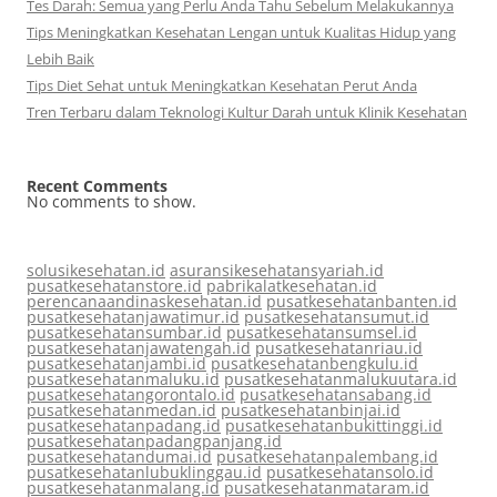
Tes Darah: Semua yang Perlu Anda Tahu Sebelum Melakukannya
Tips Meningkatkan Kesehatan Lengan untuk Kualitas Hidup yang
Lebih Baik
Tips Diet Sehat untuk Meningkatkan Kesehatan Perut Anda
Tren Terbaru dalam Teknologi Kultur Darah untuk Klinik Kesehatan
Recent Comments
No comments to show.
solusikesehatan.id
asuransikesehatansyariah.id
pusatkesehatanstore.id
pabrikalatkesehatan.id
perencanaandinaskesehatan.id
pusatkesehatanbanten.id
pusatkesehatanjawatimur.id
pusatkesehatansumut.id
pusatkesehatansumbar.id
pusatkesehatansumsel.id
pusatkesehatanjawatengah.id
pusatkesehatanriau.id
pusatkesehatanjambi.id
pusatkesehatanbengkulu.id
pusatkesehatanmaluku.id
pusatkesehatanmalukuutara.id
pusatkesehatangorontalo.id
pusatkesehatansabang.id
pusatkesehatanmedan.id
pusatkesehatanbinjai.id
pusatkesehatanpadang.id
pusatkesehatanbukittinggi.id
pusatkesehatanpadangpanjang.id
pusatkesehatandumai.id
pusatkesehatanpalembang.id
pusatkesehatanlubuklinggau.id
pusatkesehatansolo.id
pusatkesehatanmalang.id
pusatkesehatanmataram.id