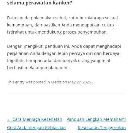
selama perawatan kanker?
Fokus pada pola makan sehat, rutin berolahraga sesuai
kemampuan, dan pastikan Anda mendapatkan cukup
istirahat untuk mendukung proses penyembuhan.
Dengan mengikuti panduan ini, Anda dapat menghadapi
perjalanan Anda dengan lebih percaya diri dan berdaya.
Ingatlah, harapan ada, dan banyak orang yang telah
berhasil melalui perjalanan ini.
This entry was posted in
Medis
on
May 27, 2026
.
Post
←
Cara Menjaga Kesehatan
Panduan Lengkap Memahami
navigation
Gusi Anda dengan Kebiasaan
Kesehatan Tenggorokan