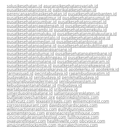
solusikesehatan.id
asuransikesehatansyariah.id
pusatkesehatanstore.id
pabrikalatkesehatan.id
perencanaandinaskesehatan.id
pusatkesehatanbanten.id
pusatkesehatanjawatimur.id
pusatkesehatansumut.id
pusatkesehatansumbar.id
pusatkesehatansumsel.id
pusatkesehatanjawatengah.id
pusatkesehatanriau.id
pusatkesehatanjambi.id
pusatkesehatanbengkulu.id
pusatkesehatanmaluku.id
pusatkesehatanmalukuutara.id
pusatkesehatangorontalo.id
pusatkesehatansabang.id
pusatkesehatanmedan.id
pusatkesehatanbinjai.id
pusatkesehatanpadang.id
pusatkesehatanbukittinggi.id
pusatkesehatanpadangpanjang.id
pusatkesehatandumai.id
pusatkesehatanpalembang.id
pusatkesehatanlubuklinggau.id
pusatkesehatansolo.id
pusatkesehatanmalang.id
pusatkesehatanmataram.id
pusatkesehatanbima.id
pusatkesehatansingkawang.id
pusatkesehatanpalangkaraya.id
apotekerku.id
apotekmk.id
farmasiuad.id
pecintabudaya.id
ragambudayajatim.id
budayakita.id
senibudaya.id
penikmatbudaya.id
lumbungbudayadermaji.id
senibudayaislam.id
kebudayaantanahdatar.id
mybudaya.id
wartabudayasanggau.id
sribudaya.id
simerdupolresbatang.id
satlantaspolresklaten.id
buffalogrovechamber.org
eatdrinkdishmpls.com
craftycutz.com
texasgirlreads.com
williemcginest.com
zorrosrestaurant.com
davidsonhardscapes.com
wilkinsactiongraphics.com
guiltybunnies.com
acemgmtgroup.com
greeneacresfarmhouse.com
cincinnatiukrainianfestival.com
fullhousesa.com
oyaguerefineart.com
healthywife.com
pbcvoice.com
amazingtimlocksmith.com
marrakechimmo.com