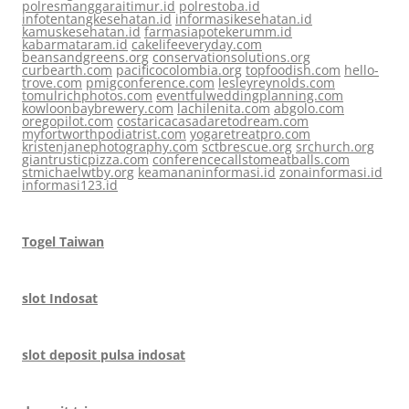
polresmanggaraitimur.id
polrestoba.id
infotentangkesehatan.id
informasikesehatan.id
kamuskesehatan.id
farmasiapotekerumm.id
kabarmataram.id
cakelifeeveryday.com
beansandgreens.org
conservationsolutions.org
curbearth.com
pacificocolombia.org
topfoodish.com
hello-
trove.com
pmigconference.com
lesleyreynolds.com
tomulrichphotos.com
eventfulweddingplanning.com
kowloonbaybrewery.com
lachilenita.com
abgolo.com
oregopilot.com
costaricacasadaretodream.com
myfortworthpodiatrist.com
yogaretreatpro.com
kristenjanephotography.com
sctbrescue.org
srchurch.org
giantrusticpizza.com
conferencecallstomeatballs.com
stmichaelwtby.org
keamananinformasi.id
zonainformasi.id
informasi123.id
Togel Taiwan
slot Indosat
slot deposit pulsa indosat