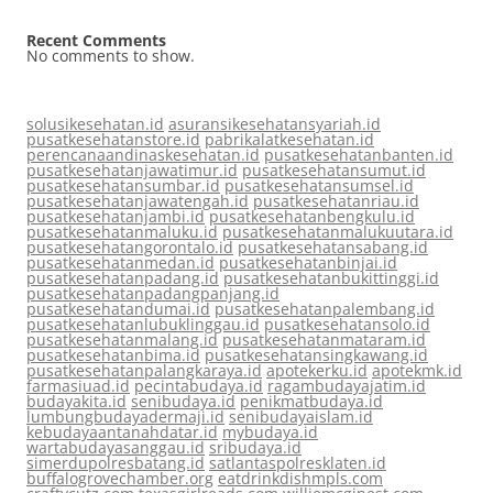
Recent Comments
No comments to show.
solusikesehatan.id
asuransikesehatansyariah.id
pusatkesehatanstore.id
pabrikalatkesehatan.id
perencanaandinaskesehatan.id
pusatkesehatanbanten.id
pusatkesehatanjawatimur.id
pusatkesehatansumut.id
pusatkesehatansumbar.id
pusatkesehatansumsel.id
pusatkesehatanjawatengah.id
pusatkesehatanriau.id
pusatkesehatanjambi.id
pusatkesehatanbengkulu.id
pusatkesehatanmaluku.id
pusatkesehatanmalukuutara.id
pusatkesehatangorontalo.id
pusatkesehatansabang.id
pusatkesehatanmedan.id
pusatkesehatanbinjai.id
pusatkesehatanpadang.id
pusatkesehatanbukittinggi.id
pusatkesehatanpadangpanjang.id
pusatkesehatandumai.id
pusatkesehatanpalembang.id
pusatkesehatanlubuklinggau.id
pusatkesehatansolo.id
pusatkesehatanmalang.id
pusatkesehatanmataram.id
pusatkesehatanbima.id
pusatkesehatansingkawang.id
pusatkesehatanpalangkaraya.id
apotekerku.id
apotekmk.id
farmasiuad.id
pecintabudaya.id
ragambudayajatim.id
budayakita.id
senibudaya.id
penikmatbudaya.id
lumbungbudayadermaji.id
senibudayaislam.id
kebudayaantanahdatar.id
mybudaya.id
wartabudayasanggau.id
sribudaya.id
simerdupolresbatang.id
satlantaspolresklaten.id
buffalogrovechamber.org
eatdrinkdishmpls.com