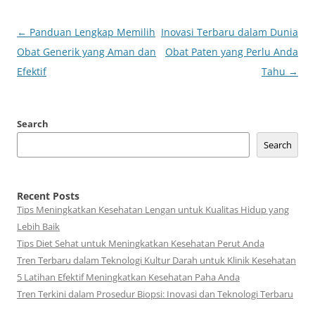
Post
←
Panduan Lengkap Memilih
Inovasi Terbaru dalam Dunia
navigation
Obat Generik yang Aman dan
Obat Paten yang Perlu Anda
Efektif
Tahu
→
Search
Search
Recent Posts
Tips Meningkatkan Kesehatan Lengan untuk Kualitas Hidup yang
Lebih Baik
Tips Diet Sehat untuk Meningkatkan Kesehatan Perut Anda
Tren Terbaru dalam Teknologi Kultur Darah untuk Klinik Kesehatan
5 Latihan Efektif Meningkatkan Kesehatan Paha Anda
Tren Terkini dalam Prosedur Biopsi: Inovasi dan Teknologi Terbaru