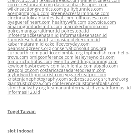
craftycutz.com
texasgirlreads.com
williemcginest.com
zorrosrestaurant.com
davidsonhardscapes.com
wilkinsactiongraphics.com
guiltybunnies.com
acemgmtgroup.com
greeneacresfarmhouse.com
cincinnatiukrainianfestival.com
fullhousesa.com
oyaguerefineart.com
healthywife.com
pbcvoice.com
amazingtimlocksmith.com
marrakechimmo.com
polresmanggaraitimur.id
polrestoba.id
infotentangkesehatan.id
informasikesehatan.id
kamuskesehatan.id
farmasiapotekerumm.id
kabarmataram.id
cakelifeeveryday.com
beansandgreens.org
conservationsolutions.org
curbearth.com
pacificocolombia.org
topfoodish.com
hello-
trove.com
pmigconference.com
lesleyreynolds.com
tomulrichphotos.com
eventfulweddingplanning.com
kowloonbaybrewery.com
lachilenita.com
abgolo.com
oregopilot.com
costaricacasadaretodream.com
myfortworthpodiatrist.com
yogaretreatpro.com
kristenjanephotography.com
sctbrescue.org
srchurch.org
giantrusticpizza.com
conferencecallstomeatballs.com
stmichaelwtby.org
keamananinformasi.id
zonainformasi.id
informasi123.id
Togel Taiwan
slot Indosat