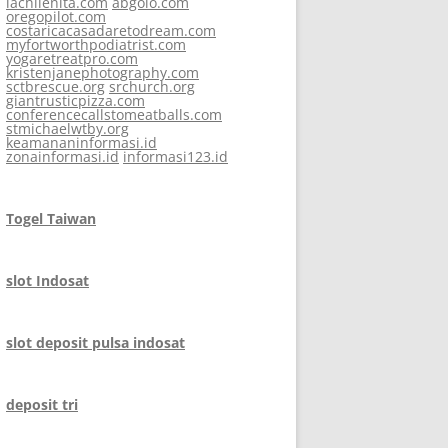
lachilenita.com
abgolo.com
oregopilot.com
costaricacasadaretodream.com
myfortworthpodiatrist.com
yogaretreatpro.com
kristenjanephotography.com
sctbrescue.org
srchurch.org
giantrusticpizza.com
conferencecallstomeatballs.com
stmichaelwtby.org
keamananinformasi.id
zonainformasi.id
informasi123.id
Togel Taiwan
slot Indosat
slot deposit pulsa indosat
deposit tri