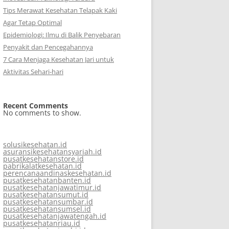
Tips Merawat Kesehatan Telapak Kaki
Agar Tetap Optimal
Epidemiologi: Ilmu di Balik Penyebaran
Penyakit dan Pencegahannya
7 Cara Menjaga Kesehatan Jari untuk
Aktivitas Sehari-hari
Recent Comments
No comments to show.
solusikesehatan.id
asuransikesehatansyariah.id
pusatkesehatanstore.id
pabrikalatkesehatan.id
perencanaandinaskesehatan.id
pusatkesehatanbanten.id
pusatkesehatanjawatimur.id
pusatkesehatansumut.id
pusatkesehatansumbar.id
pusatkesehatansumsel.id
pusatkesehatanjawatengah.id
pusatkesehatanriau.id