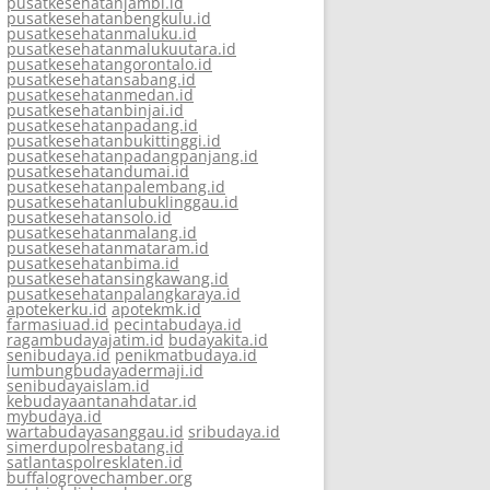
pusatkesehatanjambi.id
pusatkesehatanbengkulu.id
pusatkesehatanmaluku.id
pusatkesehatanmalukuutara.id
pusatkesehatangorontalo.id
pusatkesehatansabang.id
pusatkesehatanmedan.id
pusatkesehatanbinjai.id
pusatkesehatanpadang.id
pusatkesehatanbukittinggi.id
pusatkesehatanpadangpanjang.id
pusatkesehatandumai.id
pusatkesehatanpalembang.id
pusatkesehatanlubuklinggau.id
pusatkesehatansolo.id
pusatkesehatanmalang.id
pusatkesehatanmataram.id
pusatkesehatanbima.id
pusatkesehatansingkawang.id
pusatkesehatanpalangkaraya.id
apotekerku.id
apotekmk.id
farmasiuad.id
pecintabudaya.id
ragambudayajatim.id
budayakita.id
senibudaya.id
penikmatbudaya.id
lumbungbudayadermaji.id
senibudayaislam.id
kebudayaantanahdatar.id
mybudaya.id
wartabudayasanggau.id
sribudaya.id
simerdupolresbatang.id
satlantaspolresklaten.id
buffalogrovechamber.org