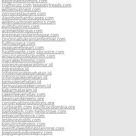
eatdrinkdishmpls.com
craftycutz.com
texasgirlreads.com
williemcginest.com
zorrosrestaurant.com
davidsonhardscapes.com
wilkinsactiongraphics.com
guiltybunnies.com
acemgmtgroup.com
greeneacresfarmhouse.com
cincinnatiukrainianfestival.com
fullhousesa.com
oyaguerefineart.com
healthywife.com
pbcvoice.com
amazingtimlocksmith.com
marrakechimmo.com
polresmanggaraitimur.id
polrestoba.id
infotentangkesehatan.id
informasikesehatan.id
kamuskesehatan.id
farmasiapotekerumm.id
kabarmataram.id
cakelifeeveryday.com
beansandgreens.org
conservationsolutions.org
curbearth.com
pacificocolombia.org
topfoodish.com
hello-trove.com
pmigconference.com
lesleyreynolds.com
tomulrichphotos.com
eventfulweddingplanning.com
kowloonbaybrewery.com