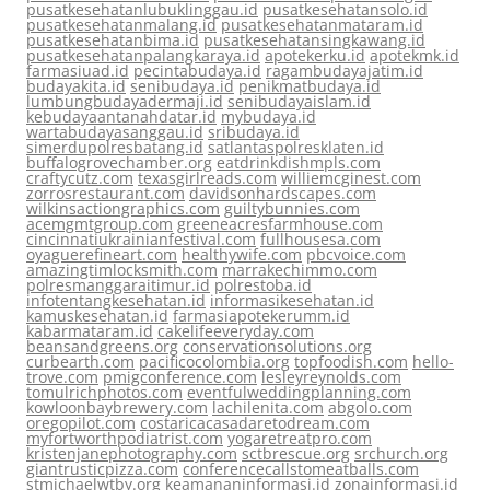
pusatkesehatanlubuklinggau.id
pusatkesehatansolo.id
pusatkesehatanmalang.id
pusatkesehatanmataram.id
pusatkesehatanbima.id
pusatkesehatansingkawang.id
pusatkesehatanpalangkaraya.id
apotekerku.id
apotekmk.id
farmasiuad.id
pecintabudaya.id
ragambudayajatim.id
budayakita.id
senibudaya.id
penikmatbudaya.id
lumbungbudayadermaji.id
senibudayaislam.id
kebudayaantanahdatar.id
mybudaya.id
wartabudayasanggau.id
sribudaya.id
simerdupolresbatang.id
satlantaspolresklaten.id
buffalogrovechamber.org
eatdrinkdishmpls.com
craftycutz.com
texasgirlreads.com
williemcginest.com
zorrosrestaurant.com
davidsonhardscapes.com
wilkinsactiongraphics.com
guiltybunnies.com
acemgmtgroup.com
greeneacresfarmhouse.com
cincinnatiukrainianfestival.com
fullhousesa.com
oyaguerefineart.com
healthywife.com
pbcvoice.com
amazingtimlocksmith.com
marrakechimmo.com
polresmanggaraitimur.id
polrestoba.id
infotentangkesehatan.id
informasikesehatan.id
kamuskesehatan.id
farmasiapotekerumm.id
kabarmataram.id
cakelifeeveryday.com
beansandgreens.org
conservationsolutions.org
curbearth.com
pacificocolombia.org
topfoodish.com
hello-
trove.com
pmigconference.com
lesleyreynolds.com
tomulrichphotos.com
eventfulweddingplanning.com
kowloonbaybrewery.com
lachilenita.com
abgolo.com
oregopilot.com
costaricacasadaretodream.com
myfortworthpodiatrist.com
yogaretreatpro.com
kristenjanephotography.com
sctbrescue.org
srchurch.org
giantrusticpizza.com
conferencecallstomeatballs.com
stmichaelwtby.org
keamananinformasi.id
zonainformasi.id