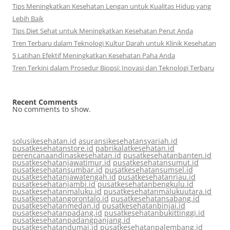
Tips Meningkatkan Kesehatan Lengan untuk Kualitas Hidup yang
Lebih Baik
Tips Diet Sehat untuk Meningkatkan Kesehatan Perut Anda
Tren Terbaru dalam Teknologi Kultur Darah untuk Klinik Kesehatan
5 Latihan Efektif Meningkatkan Kesehatan Paha Anda
Tren Terkini dalam Prosedur Biopsi: Inovasi dan Teknologi Terbaru
Recent Comments
No comments to show.
solusikesehatan.id
asuransikesehatansyariah.id
pusatkesehatanstore.id
pabrikalatkesehatan.id
perencanaandinaskesehatan.id
pusatkesehatanbanten.id
pusatkesehatanjawatimur.id
pusatkesehatansumut.id
pusatkesehatansumbar.id
pusatkesehatansumsel.id
pusatkesehatanjawatengah.id
pusatkesehatanriau.id
pusatkesehatanjambi.id
pusatkesehatanbengkulu.id
pusatkesehatanmaluku.id
pusatkesehatanmalukuutara.id
pusatkesehatangorontalo.id
pusatkesehatansabang.id
pusatkesehatanmedan.id
pusatkesehatanbinjai.id
pusatkesehatanpadang.id
pusatkesehatanbukittinggi.id
pusatkesehatanpadangpanjang.id
pusatkesehatandumai.id
pusatkesehatanpalembang.id