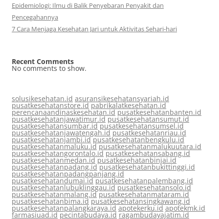
Epidemiologi: Ilmu di Balik Penyebaran Penyakit dan
Pencegahannya
7 Cara Menjaga Kesehatan Jari untuk Aktivitas Sehari-hari
Recent Comments
No comments to show.
solusikesehatan.id
asuransikesehatansyariah.id
pusatkesehatanstore.id
pabrikalatkesehatan.id
perencanaandinaskesehatan.id
pusatkesehatanbanten.id
pusatkesehatanjawatimur.id
pusatkesehatansumut.id
pusatkesehatansumbar.id
pusatkesehatansumsel.id
pusatkesehatanjawatengah.id
pusatkesehatanriau.id
pusatkesehatanjambi.id
pusatkesehatanbengkulu.id
pusatkesehatanmaluku.id
pusatkesehatanmalukuutara.id
pusatkesehatangorontalo.id
pusatkesehatansabang.id
pusatkesehatanmedan.id
pusatkesehatanbinjai.id
pusatkesehatanpadang.id
pusatkesehatanbukittinggi.id
pusatkesehatanpadangpanjang.id
pusatkesehatandumai.id
pusatkesehatanpalembang.id
pusatkesehatanlubuklinggau.id
pusatkesehatansolo.id
pusatkesehatanmalang.id
pusatkesehatanmataram.id
pusatkesehatanbima.id
pusatkesehatansingkawang.id
pusatkesehatanpalangkaraya.id
apotekerku.id
apotekmk.id
farmasiuad.id
pecintabudaya.id
ragambudayajatim.id