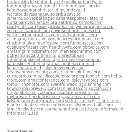
budayakita.id
senibudaya.id
penikmatbudaya.id
lumbungbudayadermaji.id
senibudayaislam.id
kebudayaantanahdatar.id
mybudaya.id
wartabudayasanggau.id
sribudaya.id
simerdupolresbatang.id
satlantaspolresklaten.id
buffalogrovechamber.org
eatdrinkdishmpls.com
craftycutz.com
texasgirlreads.com
williemcginest.com
zorrosrestaurant.com
davidsonhardscapes.com
wilkinsactiongraphics.com
guiltybunnies.com
acemgmtgroup.com
greeneacresfarmhouse.com
cincinnatiukrainianfestival.com
fullhousesa.com
oyaguerefineart.com
healthywife.com
pbcvoice.com
amazingtimlocksmith.com
marrakechimmo.com
polresmanggaraitimur.id
polrestoba.id
infotentangkesehatan.id
informasikesehatan.id
kamuskesehatan.id
farmasiapotekerumm.id
kabarmataram.id
cakelifeeveryday.com
beansandgreens.org
conservationsolutions.org
curbearth.com
pacificocolombia.org
topfoodish.com
hello-
trove.com
pmigconference.com
lesleyreynolds.com
tomulrichphotos.com
eventfulweddingplanning.com
kowloonbaybrewery.com
lachilenita.com
abgolo.com
oregopilot.com
costaricacasadaretodream.com
myfortworthpodiatrist.com
yogaretreatpro.com
kristenjanephotography.com
sctbrescue.org
srchurch.org
giantrusticpizza.com
conferencecallstomeatballs.com
stmichaelwtby.org
keamananinformasi.id
zonainformasi.id
informasi123.id
Togel Taiwan