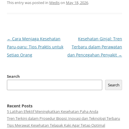
This entry was posted in
Medis
on
May 18, 2026
.
Post
←
Cara Menjaga Kesehatan
Kesehatan Ginjal: Tren
navigation
Paru-paru: Tips Praktis untuk
Terbaru dalam Perawatan
Setiap Orang
dan Pencegahan Penyakit
→
Search
Search
Recent Posts
5 Latihan Efektif Meningkatkan Kesehatan Paha Anda
Tren Terkini dalam Prosedur Biopsi: Inovasi dan Teknologi Terbaru
Tips Merawat Kesehatan Telapak Kaki Agar Tetap Optimal