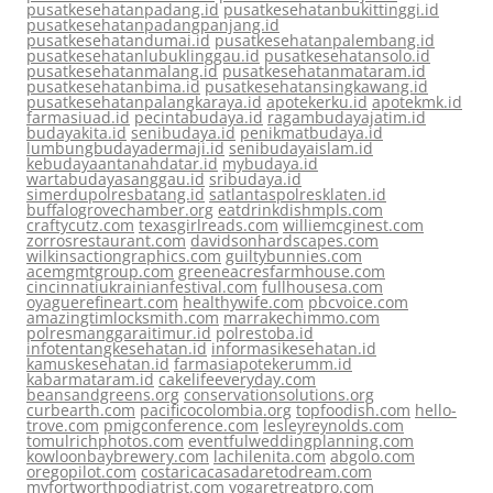
pusatkesehatanpadang.id
pusatkesehatanbukittinggi.id
pusatkesehatanpadangpanjang.id
pusatkesehatandumai.id
pusatkesehatanpalembang.id
pusatkesehatanlubuklinggau.id
pusatkesehatansolo.id
pusatkesehatanmalang.id
pusatkesehatanmataram.id
pusatkesehatanbima.id
pusatkesehatansingkawang.id
pusatkesehatanpalangkaraya.id
apotekerku.id
apotekmk.id
farmasiuad.id
pecintabudaya.id
ragambudayajatim.id
budayakita.id
senibudaya.id
penikmatbudaya.id
lumbungbudayadermaji.id
senibudayaislam.id
kebudayaantanahdatar.id
mybudaya.id
wartabudayasanggau.id
sribudaya.id
simerdupolresbatang.id
satlantaspolresklaten.id
buffalogrovechamber.org
eatdrinkdishmpls.com
craftycutz.com
texasgirlreads.com
williemcginest.com
zorrosrestaurant.com
davidsonhardscapes.com
wilkinsactiongraphics.com
guiltybunnies.com
acemgmtgroup.com
greeneacresfarmhouse.com
cincinnatiukrainianfestival.com
fullhousesa.com
oyaguerefineart.com
healthywife.com
pbcvoice.com
amazingtimlocksmith.com
marrakechimmo.com
polresmanggaraitimur.id
polrestoba.id
infotentangkesehatan.id
informasikesehatan.id
kamuskesehatan.id
farmasiapotekerumm.id
kabarmataram.id
cakelifeeveryday.com
beansandgreens.org
conservationsolutions.org
curbearth.com
pacificocolombia.org
topfoodish.com
hello-
trove.com
pmigconference.com
lesleyreynolds.com
tomulrichphotos.com
eventfulweddingplanning.com
kowloonbaybrewery.com
lachilenita.com
abgolo.com
oregopilot.com
costaricacasadaretodream.com
myfortworthpodiatrist.com
yogaretreatpro.com