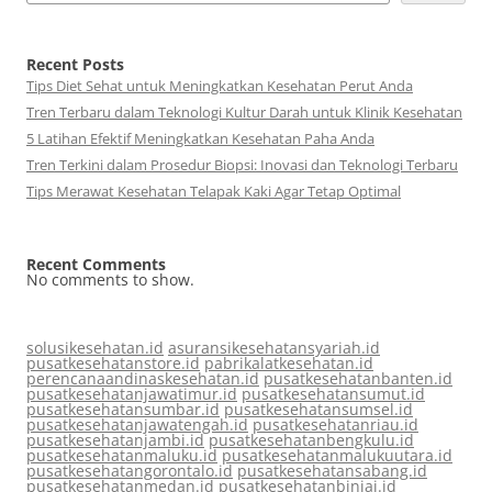
Recent Posts
Tips Diet Sehat untuk Meningkatkan Kesehatan Perut Anda
Tren Terbaru dalam Teknologi Kultur Darah untuk Klinik Kesehatan
5 Latihan Efektif Meningkatkan Kesehatan Paha Anda
Tren Terkini dalam Prosedur Biopsi: Inovasi dan Teknologi Terbaru
Tips Merawat Kesehatan Telapak Kaki Agar Tetap Optimal
Recent Comments
No comments to show.
solusikesehatan.id
asuransikesehatansyariah.id
pusatkesehatanstore.id
pabrikalatkesehatan.id
perencanaandinaskesehatan.id
pusatkesehatanbanten.id
pusatkesehatanjawatimur.id
pusatkesehatansumut.id
pusatkesehatansumbar.id
pusatkesehatansumsel.id
pusatkesehatanjawatengah.id
pusatkesehatanriau.id
pusatkesehatanjambi.id
pusatkesehatanbengkulu.id
pusatkesehatanmaluku.id
pusatkesehatanmalukuutara.id
pusatkesehatangorontalo.id
pusatkesehatansabang.id
pusatkesehatanmedan.id
pusatkesehatanbinjai.id