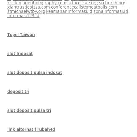
kristenjanephotography.com
sctbrescue.org
srchurch.org
giantrusticpizza.com
conferencecallstomeatballs.com
stmichaelwtby.org
keamananinformasi.id
zonainformasi.id
informasi123.id
Togel Taiwan
slot Indosat
slot deposit pulsa indosat
deposit tri
slot deposit pulsa tri
link alternatif rubah4d