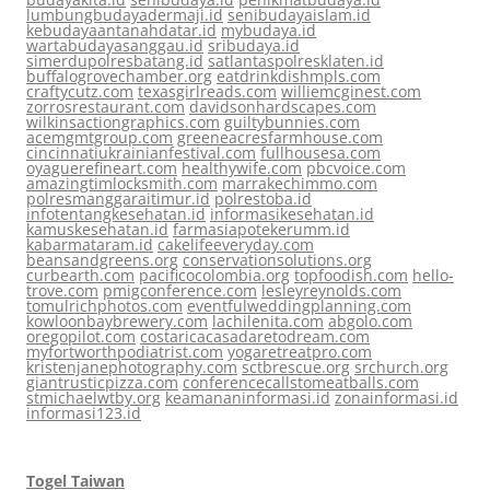
lumbungbudayadermaji.id
senibudayaislam.id
kebudayaantanahdatar.id
mybudaya.id
wartabudayasanggau.id
sribudaya.id
simerdupolresbatang.id
satlantaspolresklaten.id
buffalogrovechamber.org
eatdrinkdishmpls.com
craftycutz.com
texasgirlreads.com
williemcginest.com
zorrosrestaurant.com
davidsonhardscapes.com
wilkinsactiongraphics.com
guiltybunnies.com
acemgmtgroup.com
greeneacresfarmhouse.com
cincinnatiukrainianfestival.com
fullhousesa.com
oyaguerefineart.com
healthywife.com
pbcvoice.com
amazingtimlocksmith.com
marrakechimmo.com
polresmanggaraitimur.id
polrestoba.id
infotentangkesehatan.id
informasikesehatan.id
kamuskesehatan.id
farmasiapotekerumm.id
kabarmataram.id
cakelifeeveryday.com
beansandgreens.org
conservationsolutions.org
curbearth.com
pacificocolombia.org
topfoodish.com
hello-
trove.com
pmigconference.com
lesleyreynolds.com
tomulrichphotos.com
eventfulweddingplanning.com
kowloonbaybrewery.com
lachilenita.com
abgolo.com
oregopilot.com
costaricacasadaretodream.com
myfortworthpodiatrist.com
yogaretreatpro.com
kristenjanephotography.com
sctbrescue.org
srchurch.org
giantrusticpizza.com
conferencecallstomeatballs.com
stmichaelwtby.org
keamananinformasi.id
zonainformasi.id
informasi123.id
Togel Taiwan