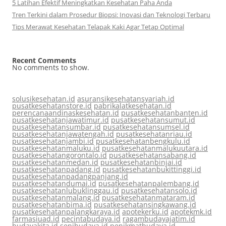
5 Latihan Efektif Meningkatkan Kesehatan Paha Anda
Tren Terkini dalam Prosedur Biopsi: Inovasi dan Teknologi Terbaru
Tips Merawat Kesehatan Telapak Kaki Agar Tetap Optimal
Recent Comments
No comments to show.
solusikesehatan.id
asuransikesehatansyariah.id
pusatkesehatanstore.id
pabrikalatkesehatan.id
perencanaandinaskesehatan.id
pusatkesehatanbanten.id
pusatkesehatanjawatimur.id
pusatkesehatansumut.id
pusatkesehatansumbar.id
pusatkesehatansumsel.id
pusatkesehatanjawatengah.id
pusatkesehatanriau.id
pusatkesehatanjambi.id
pusatkesehatanbengkulu.id
pusatkesehatanmaluku.id
pusatkesehatanmalukuutara.id
pusatkesehatangorontalo.id
pusatkesehatansabang.id
pusatkesehatanmedan.id
pusatkesehatanbinjai.id
pusatkesehatanpadang.id
pusatkesehatanbukittinggi.id
pusatkesehatanpadangpanjang.id
pusatkesehatandumai.id
pusatkesehatanpalembang.id
pusatkesehatanlubuklinggau.id
pusatkesehatansolo.id
pusatkesehatanmalang.id
pusatkesehatanmataram.id
pusatkesehatanbima.id
pusatkesehatansingkawang.id
pusatkesehatanpalangkaraya.id
apotekerku.id
apotekmk.id
farmasiuad.id
pecintabudaya.id
ragambudayajatim.id
budayakita.id
senibudaya.id
penikmatbudaya.id