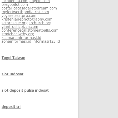
lachilenita.com
abgolo.com
oregopilot.com
costaricacasadaretodream.com
myfortworthpodiatrist.com
yogaretreatpro.com
kristenjanephotography.com
sctbrescue.org
srchurch.org
giantrusticpizza.com
conferencecallstomeatballs.com
stmichaelwtby.org
keamananinformasi.id
zonainformasi.id
informasi123.id
Togel Taiwan
slot Indosat
slot deposit pulsa indosat
deposit tri