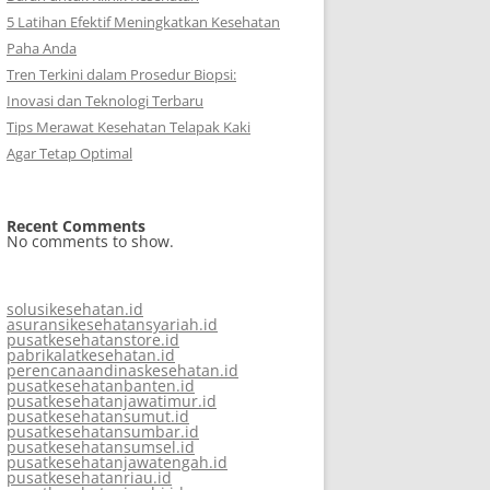
5 Latihan Efektif Meningkatkan Kesehatan
Paha Anda
Tren Terkini dalam Prosedur Biopsi:
Inovasi dan Teknologi Terbaru
Tips Merawat Kesehatan Telapak Kaki
Agar Tetap Optimal
Recent Comments
No comments to show.
solusikesehatan.id
asuransikesehatansyariah.id
pusatkesehatanstore.id
pabrikalatkesehatan.id
perencanaandinaskesehatan.id
pusatkesehatanbanten.id
pusatkesehatanjawatimur.id
pusatkesehatansumut.id
pusatkesehatansumbar.id
pusatkesehatansumsel.id
pusatkesehatanjawatengah.id
pusatkesehatanriau.id