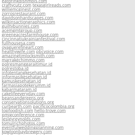
eatdrinkdishmpls.com
craftycutz.com
texasgirlreads.com
williemcginest.com
zorrosrestaurant.com
davidsonhardscapes.com
wilkinsactiongraphics.com
guiltybunnies.com
acemgmtgroup.com
greeneacresfarmhouse.com
cincinnatiukrainianfestival.com
fullhousesa.com
oyaguerefineart.com
healthywife.com
pbcvoice.com
amazingtimlocksmith.com
marrakechimmo.com
polresmanggaraitimur.id
polrestoba.id
infotentangkesehatan.id
informasikesehatan.id
kamuskesehatan.id
farmasiapotekerumm.id
kabarmataram.id
cakelifeeveryday.com
beansandgreens.org
conservationsolutions.org
curbearth.com
pacificocolombia.org
topfoodish.com
hello-trove.com
pmigconference.com
lesleyreynolds.com
tomulrichphotos.com
eventfulweddingplanning.com
kowloonbaybrewery.com