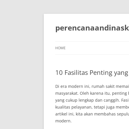
Skip
to
content
perencanaandinask
HOME
10 Fasilitas Penting ya
Di era modern ini, rumah sakit mema
masyarakat. Oleh karena itu, penting 
yang cukup lengkap dan canggih. Fasil
kualitas pelayanan, tetapi juga me
artikel ini, kita akan membahas sepul
modern.