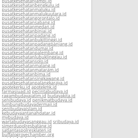
pusatkesehatanjambi.id
pusatkesehatanbengkulu.id
pusatkesehatanmaluku.id
pusatkesehatanmalukuutara.id
pusatkesehatangorontalo.id
pusatkesehatansabang.id
pusatkesehatanmedan.id
pusatkesehatanbinjai.id
pusatkesehatanpadang.id
pusatkesehatanbukittinggi.id
pusatkesehatanpadangpanjang.id
pusatkesehatandumai.id
pusatkesehatanpalembang.id
pusatkesehatanlubuklinggau.id
pusatkesehatansolo.id
pusatkesehatanmalang.id
pusatkesehatanmataram.id
pusatkesehatanbima.id
pusatkesehatansingkawang.id
pusatkesehatanpalangkaraya.id
apotekerku.id
apotekmk.id
farmasiuad.id
pecintabudaya.id
ragambudayajatim.id
budayakita.id
senibudaya.id
penikmatbudaya.id
lumbungbudayadermaji.id
senibudayaislam.id
kebudayaantanahdatar.id
mybudaya.id
wartabudayasanggau.id
sribudaya.id
simerdupolresbatang.id
satlantaspolresklaten.id
buffalogrovechamber.org